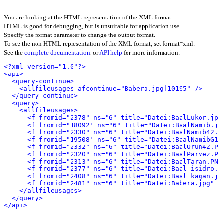
You are looking at the HTML representation of the XML format.
HTML is good for debugging, but is unsuitable for application use.
Specify the format parameter to change the output format.
To see the non HTML representation of the XML format, set format=xml.
See the
complete documentation
, or
API help
for more information.
<?xml version="1.0"?>
<api>
<query-continue>
<allfileusages afcontinue="Babera.jpg|10195" />
</query-continue>
<query>
<allfileusages>
<f fromid="2378" ns="6" title="Datei:BaalLukor.jp
<f fromid="18092" ns="6" title="Datei:BaalNamib.j
<f fromid="2330" ns="6" title="Datei:BaalNamib42.
<f fromid="19508" ns="6" title="Datei:BaalNamibG1
<f fromid="2332" ns="6" title="Datei:BaalOrun42.P
<f fromid="2320" ns="6" title="Datei:BaalParvez.P
<f fromid="2313" ns="6" title="Datei:BaalTaran.PN
<f fromid="2377" ns="6" title="Datei:Baal isidro.
<f fromid="2408" ns="6" title="Datei:Baal kagan.j
<f fromid="2481" ns="6" title="Datei:Babera.jpg" 
</allfileusages>
</query>
</api>