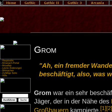
Grom
-
Hauptseite
-
Almanach-Portal
"Ah, ein fremder Wander
-
Aktuelles
-
Letzte Änderungen
-
Mitmachen
beschäftigt, also, was w
-
Zufällige Seite
-
Hilfe
Grom
war ein sehr beschäft
Jäger, der in der Nähe des
[1]
[2
Großbauern
kampierte.