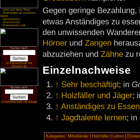
Gegen geringe Bezahlung, i
-
Links auf diese Seite
-
Änderungen an verlinkten
Seiten
etwas Anständiges zu esse
-
Spezialseiten
-
Druckversion
-
Permanenter Link
den unwissenden Wanderer 
Hörner
und
Zangen
heraus
Suchen nach:
abzuziehen und
Zähne
zu r
In Partnerschaft mit
Einzelnachweise
Amazon.de
↑
Sehr beschäftigt
; in
Go
Suchen nach:
↑
Holzfäller und Jäger
; 
In Partnerschaft mit Google
↑
Anständiges zu Essen
↑
Jagdtalente lernen
; in
Kategorien
:
Mittelländer
|
Holzfäller
|
Lehrer
|
Einsied