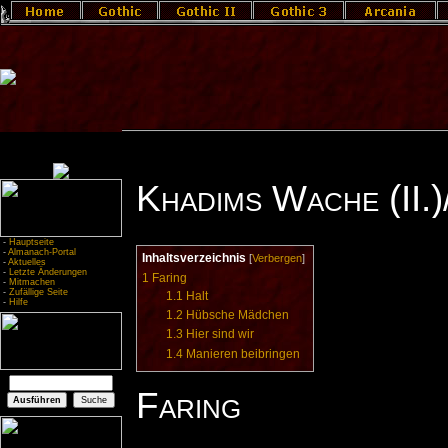
Khadims Wache (II.)
-
Hauptseite
-
Almanach-Portal
Inhaltsverzeichnis
[
Verbergen
]
-
Aktuelles
-
Letzte Änderungen
1
Faring
-
Mitmachen
-
Zufällige Seite
1.1
Halt
-
Hilfe
1.2
Hübsche Mädchen
1.3
Hier sind wir
1.4
Manieren beibringen
Faring