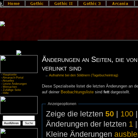
Änderungen an Seiten, die von
verlinkt sind
-
Hauptseite
←
Aufnahme bei den Söldnern (Tagebucheintrag)
-
Almanach-Portal
-
Aktuelles
-
Letzte Änderungen
Diese Spezialseite listet die letzten Änderungen an de
-
Mitmachen
-
Zufällige Seite
auf deiner
Beobachtungsliste
sind
fett
dargestellt.
-
Hilfe
Anzeigeoptionen
Zeige die letzten
50
|
100
Änderungen der letzten
1
Kleine Änderungen
ausbl