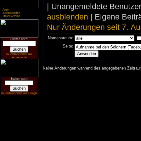
| Unangemeldete Benutze
-
Atom
-
Spezialseiten
ausblenden
| Eigene Beit
-
Druckversion
Nur Änderungen seit 7. Au
Namensraum:
Suchen nach:
Seite:
In Partnerschaft mit
Amazon.de
Keine Änderungen während des angegebenen Zeitraums
Suchen nach:
In Partnerschaft mit Google