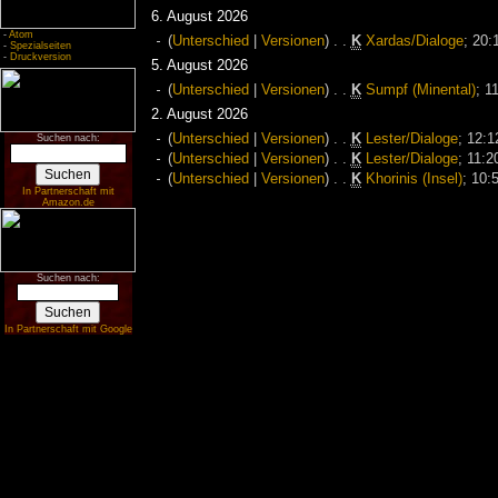
6. August 2026
-
Atom
(
Unterschied
|
Versionen
)
. .
K
Xardas/Dialoge
‎;
20:
-
Spezialseiten
-
Druckversion
5. August 2026
(
Unterschied
|
Versionen
)
. .
K
Sumpf (Minental)
‎;
1
2. August 2026
(
Unterschied
|
Versionen
)
. .
K
Lester/Dialoge
‎;
12:1
Suchen nach:
(
Unterschied
|
Versionen
)
. .
K
Lester/Dialoge
‎;
11:2
(
Unterschied
|
Versionen
)
. .
K
Khorinis (Insel)
‎;
10:
In Partnerschaft mit
Amazon.de
Suchen nach:
In Partnerschaft mit Google