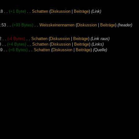
18
. .
(+1 Byte)
‎
. .
‎
Schatten
(
Diskussion
|
Beiträge
)
‎
(Link)
1:53
. .
(+93 Bytes)
‎
. .
‎
Weisskeinennamen
(
Diskussion
|
Beiträge
)
‎
(header)
2
. .
(-4 Bytes)
‎
. .
‎
Schatten
(
Diskussion
|
Beiträge
)
‎
(Link raus)
0
. .
(+4 Bytes)
‎
. .
‎
Schatten
(
Diskussion
|
Beiträge
)
‎
(Links)
59
. .
(+6 Bytes)
‎
. .
‎
Schatten
(
Diskussion
|
Beiträge
)
‎
(Quelle)