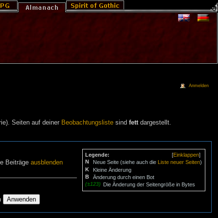
Anmelden
ie). Seiten auf deiner
Beobachtungsliste
sind
fett
dargestellt.
Legende:
[
Einklappen
]
N
ne Beiträge
ausblenden
Neue Seite (siehe auch die
Liste neuer Seiten
)
K
Kleine Änderung
B
Änderung durch einen Bot
(±123)
Die Änderung der Seitengröße in Bytes
n