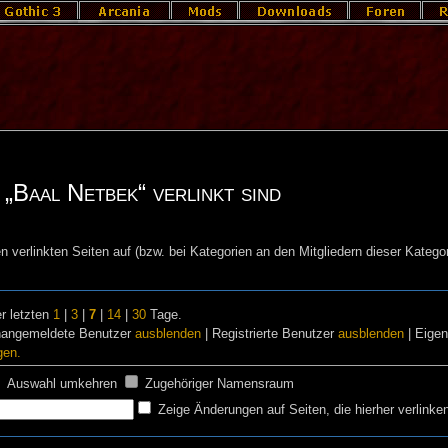
„Baal Netbek“ verlinkt sind
n verlinkten Seiten auf (bzw. bei Kategorien an den Mitgliedern dieser Kategor
r letzten
1
|
3
|
7
|
14
|
30
Tage.
nangemeldete Benutzer
ausblenden
| Registrierte Benutzer
ausblenden
| Eige
gen.
Auswahl umkehren
Zugehöriger Namensraum
Zeige Änderungen auf Seiten, die hierher verlinke