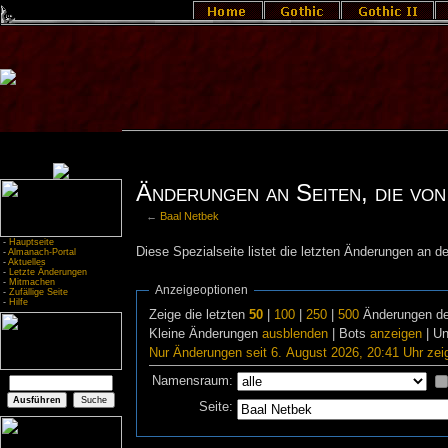
Änderungen an Seiten, die von 
←
Baal Netbek
-
Hauptseite
Diese Spezialseite listet die letzten Änderungen an de
-
Almanach-Portal
-
Aktuelles
-
Letzte Änderungen
-
Mitmachen
Anzeigeoptionen
-
Zufällige Seite
-
Hilfe
Zeige die letzten
50
|
100
|
250
|
500
Änderungen de
Kleine Änderungen
ausblenden
| Bots
anzeigen
| U
Nur Änderungen seit 6. August 2026, 20:41 Uhr zei
Namensraum:
Seite: