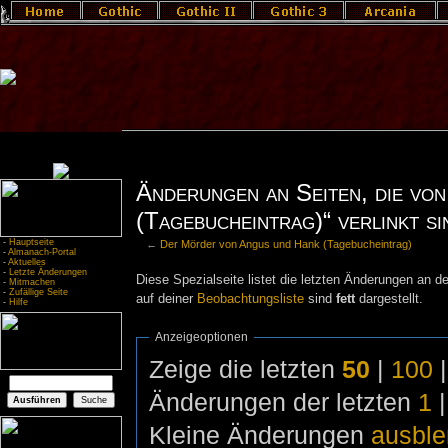
Änderungen an Seiten, die vo
(Tagebucheintrag)“ verlinkt si
-
Hauptseite
←
Der Mörder von Angus und Hank (Tagebucheintrag)
-
Almanach-Portal
-
Aktuelles
-
Letzte Änderungen
Diese Spezialseite listet die letzten Änderungen an de
-
Mitmachen
-
Zufällige Seite
auf deiner
Beobachtungsliste
sind
fett
dargestellt.
-
Hilfe
Anzeigeoptionen
Zeige die letzten
50
|
100
Änderungen der letzten
1
Kleine Änderungen
ausbl