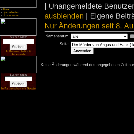
| Unangemeldete Benutze
-
Atom
-
Spezialseiten
ausblenden
| Eigene Beit
-
Druckversion
Nur Änderungen seit 8. Au
Namensraum:
Suchen nach:
Seite:
In Partnerschaft mit
Amazon.de
Keine Änderungen während des angegebenen Zeitraums
Suchen nach:
In Partnerschaft mit Google