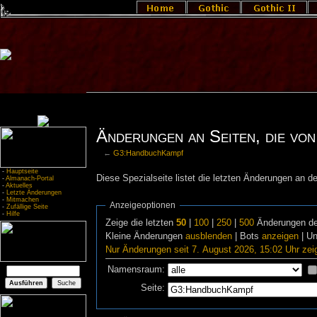
Änderungen an Seiten, die vo
←
G3:HandbuchKampf
-
Hauptseite
Diese Spezialseite listet die letzten Änderungen an de
-
Almanach-Portal
-
Aktuelles
-
Letzte Änderungen
-
Mitmachen
Anzeigeoptionen
-
Zufällige Seite
-
Hilfe
Zeige die letzten
50
|
100
|
250
|
500
Änderungen de
Kleine Änderungen
ausblenden
| Bots
anzeigen
| U
Nur Änderungen seit 7. August 2026, 15:02 Uhr zei
Namensraum:
Seite: