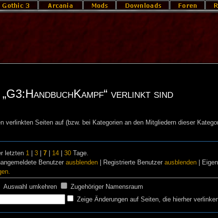
n „G3:HandbuchKampf“ verlinkt sind
n verlinkten Seiten auf (bzw. bei Kategorien an den Mitgliedern dieser Kategor
r letzten
1
|
3
|
7
|
14
|
30
Tage.
nangemeldete Benutzer
ausblenden
| Registrierte Benutzer
ausblenden
| Eige
gen.
Auswahl umkehren
Zugehöriger Namensraum
Zeige Änderungen auf Seiten, die hierher verlinke