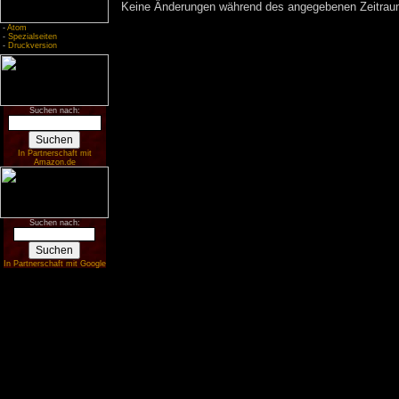
Keine Änderungen während des angegebenen Zeitraums
-
Atom
-
Spezialseiten
-
Druckversion
Suchen nach:
In Partnerschaft mit
Amazon.de
Suchen nach:
In Partnerschaft mit Google