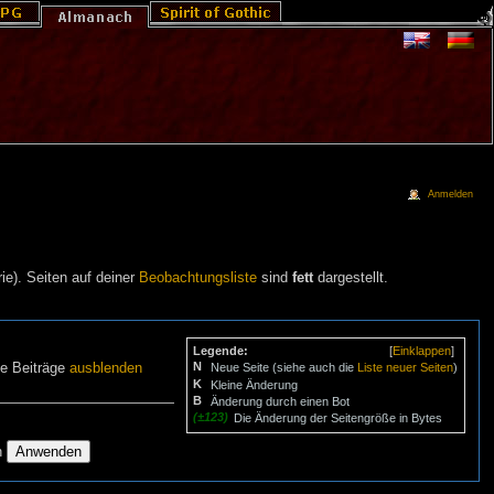
Anmelden
ie). Seiten auf deiner
Beobachtungsliste
sind
fett
dargestellt.
Legende:
[
Einklappen
]
N
ne Beiträge
ausblenden
Neue Seite (siehe auch die
Liste neuer Seiten
)
K
Kleine Änderung
B
Änderung durch einen Bot
(±123)
Die Änderung der Seitengröße in Bytes
n