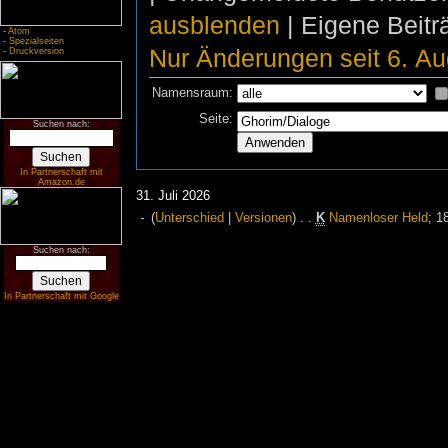
ausblenden
| Eigene Beit
-
Atom
-
Spezialseiten
Nur Änderungen seit 6. Au
-
Druckversion
Namensraum:
Seite:
Suchen nach:
In Partnerschaft mit
Amazon.de
31. Juli 2026
(
Unterschied
|
Versionen
)
. .
K
Namenloser Held
‎;
1
Suchen nach:
In Partnerschaft mit Google