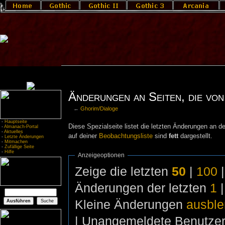
Änderungen an Seiten, die von
←
Ghorim/Dialoge
-
Hauptseite
Diese Spezialseite listet die letzten Änderungen an de
-
Almanach-Portal
-
Aktuelles
auf deiner
Beobachtungsliste
sind
fett
dargestellt.
-
Letzte Änderungen
-
Mitmachen
-
Zufällige Seite
-
Hilfe
Anzeigeoptionen
Zeige die letzten
50
|
100
Änderungen der letzten
1
Kleine Änderungen
ausbl
| Unangemeldete Benutze