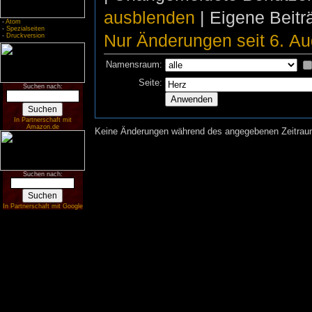
ausblenden
| Eigene Beit
-
Atom
-
Spezialseiten
Nur Änderungen seit 6. Au
-
Druckversion
Namensraum:
Seite:
Suchen nach:
In Partnerschaft mit
Amazon.de
Keine Änderungen während des angegebenen Zeitraums
Suchen nach:
In Partnerschaft mit Google