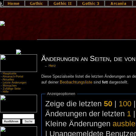
Änderungen an Seiten, die von 
←
Herz
-
Hauptseite
Diese Spezialseite listet die letzten Änderungen an de
-
Almanach-Portal
-
Aktuelles
auf deiner
Beobachtungsliste
sind
fett
dargestellt.
-
Letzte Änderungen
-
Mitmachen
-
Zufällige Seite
-
Hilfe
Anzeigeoptionen
Zeige die letzten
50
|
100
Änderungen der letzten
1
Kleine Änderungen
ausbl
| Unangemeldete Benutze