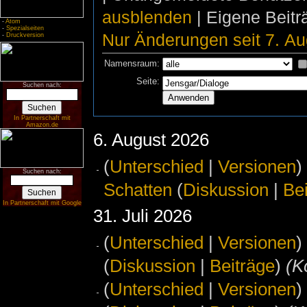
ausblenden
| Eigene Beit
-
Atom
-
Spezialseiten
Nur Änderungen seit 7. Au
-
Druckversion
Namensraum:
Seite:
Suchen nach:
In Partnerschaft mit
Amazon.de
6. August 2026
(
Unterschied
|
Versionen
)
Suchen nach:
Schatten
(
Diskussion
|
Be
In Partnerschaft mit Google
31. Juli 2026
(
Unterschied
|
Versionen
)
(
Diskussion
|
Beiträge
)
‎
(K
(
Unterschied
|
Versionen
)