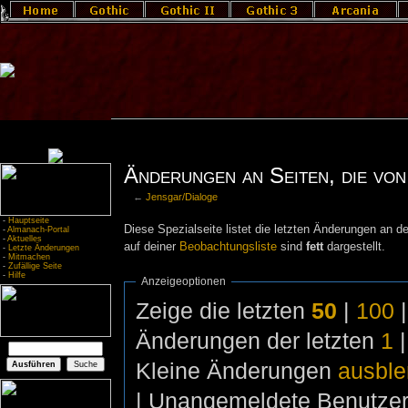
Änderungen an Seiten, die von
←
Jensgar/Dialoge
-
Hauptseite
Diese Spezialseite listet die letzten Änderungen an de
-
Almanach-Portal
-
Aktuelles
auf deiner
Beobachtungsliste
sind
fett
dargestellt.
-
Letzte Änderungen
-
Mitmachen
-
Zufällige Seite
-
Hilfe
Anzeigeoptionen
Zeige die letzten
50
|
100
Änderungen der letzten
1
Kleine Änderungen
ausbl
| Unangemeldete Benutze