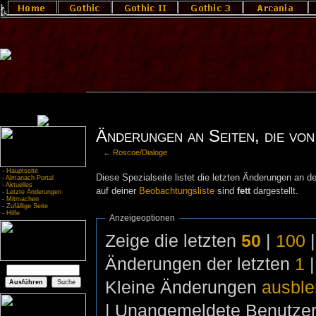
Änderungen an Seiten, die von
←
Roscoe/Dialoge
-
Hauptseite
Diese Spezialseite listet die letzten Änderungen an de
-
Almanach-Portal
-
Aktuelles
auf deiner
Beobachtungsliste
sind
fett
dargestellt.
-
Letzte Änderungen
-
Mitmachen
-
Zufällige Seite
-
Hilfe
Anzeigeoptionen
Zeige die letzten
50
|
100
Änderungen der letzten
1
Kleine Änderungen
ausbl
| Unangemeldete Benutze