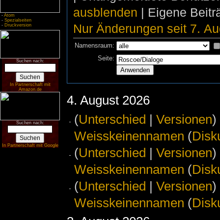
ausblenden
| Eigene Beit
-
Atom
-
Spezialseiten
Nur Änderungen seit 7. Au
-
Druckversion
Namensraum:
Seite:
Suchen nach:
In Partnerschaft mit
Amazon.de
4. August 2026
(
Unterschied
|
Versionen
)
Suchen nach:
Weisskeinennamen
(
Disk
In Partnerschaft mit Google
(
Unterschied
|
Versionen
)
Weisskeinennamen
(
Disk
(
Unterschied
|
Versionen
)
Weisskeinennamen
(
Disk