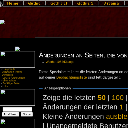
Änderungen an Seiten, die von
←
Wache 1064/Dialoge
-
Hauptseite
Diese Spezialseite listet die letzten Änderungen an de
-
Almanach-Portal
-
Aktuelles
auf deiner
Beobachtungsliste
sind
fett
dargestellt.
-
Letzte Änderungen
-
Mitmachen
-
Zufällige Seite
-
Hilfe
Anzeigeoptionen
Zeige die letzten
50
|
100
Änderungen der letzten
1
Kleine Änderungen
ausbl
| Unangemeldete Benutze