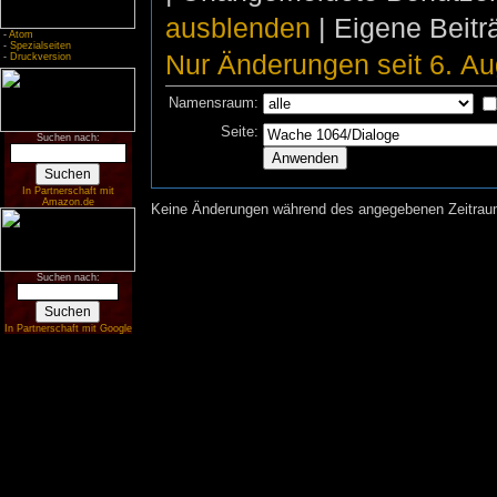
ausblenden
| Eigene Beit
-
Atom
-
Spezialseiten
Nur Änderungen seit 6. Au
-
Druckversion
Namensraum:
Seite:
Suchen nach:
In Partnerschaft mit
Amazon.de
Keine Änderungen während des angegebenen Zeitraums
Suchen nach:
In Partnerschaft mit Google