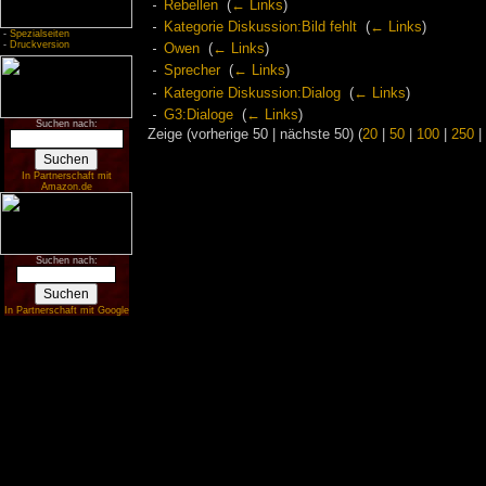
Rebellen
‎
(
← Links
)
Kategorie Diskussion:Bild fehlt
‎
(
← Links
)
-
Spezialseiten
-
Druckversion
Owen
‎
(
← Links
)
Sprecher
‎
(
← Links
)
Kategorie Diskussion:Dialog
‎
(
← Links
)
G3:Dialoge
‎
(
← Links
)
Suchen nach:
Zeige (vorherige 50 | nächste 50) (
20
|
50
|
100
|
250
|
In Partnerschaft mit
Amazon.de
Suchen nach:
In Partnerschaft mit Google