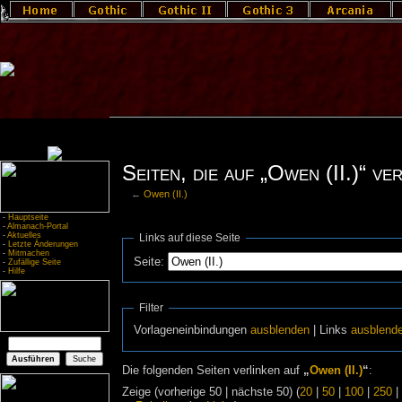
Seiten, die auf „Owen (II.)“ ve
←
Owen (II.)
-
Hauptseite
-
Almanach-Portal
-
Aktuelles
Links auf diese Seite
-
Letzte Änderungen
-
Mitmachen
Seite:
-
Zufällige Seite
-
Hilfe
Filter
Vorlageneinbindungen
ausblenden
| Links
ausblend
Die folgenden Seiten verlinken auf
„
Owen (II.)
“
:
Zeige (vorherige 50 | nächste 50) (
20
|
50
|
100
|
250
|