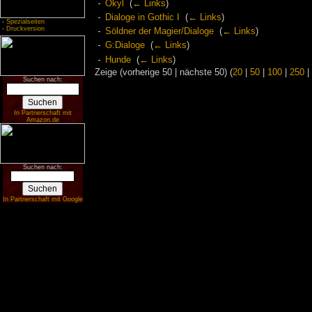
Okyl
‎
(
← Links
)
Dialoge in Gothic I
‎
(
← Links
)
-
Spezialseiten
-
Druckversion
Söldner der Magier/Dialoge
‎
(
← Links
)
G:Dialoge
‎
(
← Links
)
Hunde
‎
(
← Links
)
Zeige (vorherige 50 | nächste 50) (
20
|
50
|
100
|
250
|
Suchen nach:
In Partnerschaft mit
Amazon.de
Suchen nach:
In Partnerschaft mit Google