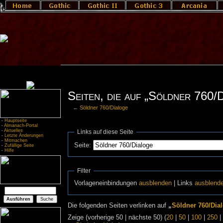
Seiten, die auf „Söldner 760/D
←
Söldner 760/Dialoge
-
Hauptseite
-
Almanach-Portal
-
Aktuelles
Links auf diese Seite
-
Letzte Änderungen
-
Mitmachen
Seite:
-
Zufällige Seite
-
Hilfe
Filter
Vorlageneinbindungen
ausblenden
| Links
ausblend
Die folgenden Seiten verlinken auf
„
Söldner 760/Dia
Zeige (vorherige 50 | nächste 50) (
20
|
50
|
100
|
250
|