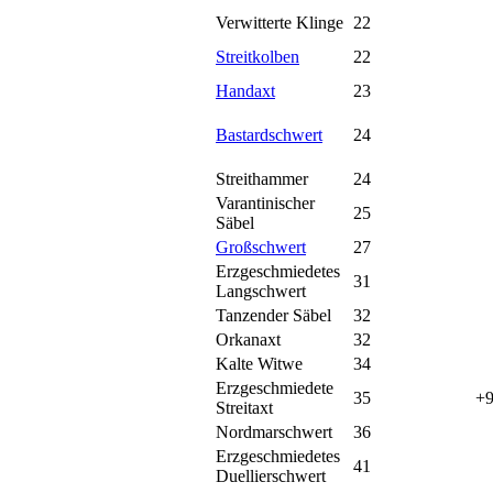
Verwitterte Klinge
22
Streitkolben
22
Handaxt
23
Bastardschwert
24
Streithammer
24
Varantinischer
25
Säbel
Großschwert
27
Erzgeschmiedetes
31
Langschwert
Tanzender Säbel
32
Orkanaxt
32
Kalte Witwe
34
Erzgeschmiedete
35
+9
Streitaxt
Nordmarschwert
36
Erzgeschmiedetes
41
Duellierschwert