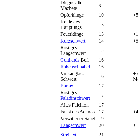
Diegos alte
9
Machete
Opferklinge
10
+5
Keule des
13
Häuptlings
Feuerklinge
13
+1
Kurzschwert
14
+5
Rostiges
15
Langschwert
Gulthards
Beil
16
Rabenschnabel
16
Vulkanglas-
+5
16
Schwert
Ma
Bartaxt
17
Rostiges
17
Paladinschwert
Altes Falchion
17
Faust des Adanos
17
+4
Verwitterter Säbel
19
Langschwert
20
+1
Streitaxt
21