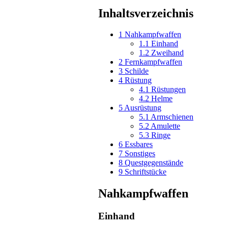
Inhaltsverzeichnis
1
Nahkampfwaffen
1.1
Einhand
1.2
Zweihand
2
Fernkampfwaffen
3
Schilde
4
Rüstung
4.1
Rüstungen
4.2
Helme
5
Ausrüstung
5.1
Armschienen
5.2
Amulette
5.3
Ringe
6
Essbares
7
Sonstiges
8
Questgegenstände
9
Schriftstücke
Nahkampfwaffen
Einhand