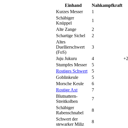
Einhand
Nahkampfkraft
Kurzes Messer
1
Schäbiger
1
Knüppel
Alte Zange
2
Schartige Sichel
2
Altes
Duellierschwert
3
(FoS)
Juju Jukuru
4
+2
Stumpfes Messer
5
Rostiges Schwert
5
Goblinkeule
5
Morsche Keule
6
Rostige Axt
7
Blutnattern-
7
Streitkolben
Schäbiger
8
Rabenschnabel
Schwert der
8
stewarker Miliz