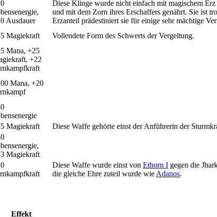
20
Diese Klinge wurde nicht einfach mit magischem Erz 
bensenergie,
und mit dem Zorn ihres Erschaffers genährt. Sie ist tr
0 Ausdauer
Erzanteil prädestiniert sie für einige sehr mächtige V
5 Magiekraft
Vollendete Form des Schwerts der Vergeltung.
5 Mana, +25
giekraft, +22
rnkampfkraft
00 Mana, +20
rnkampf
50
bensenergie
5 Magiekraft
Diese Waffe gehörte einst der Anführerin der Sturmkr
50
bensenergie,
3 Magiekraft
30
Diese Waffe wurde einst von
Ethorn I
gegen die Jhark
rnkampfkraft
die gleiche Ehre zuteil wurde wie
Adanos
.
Effekt