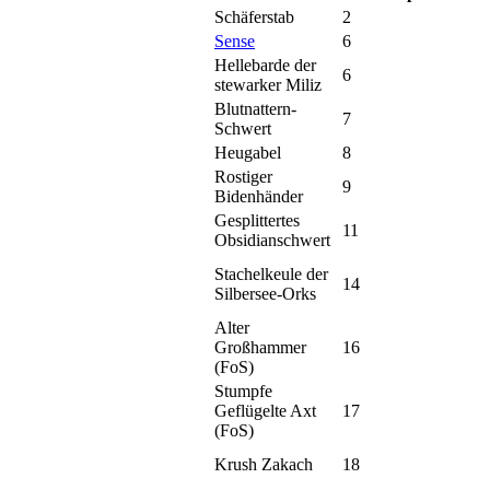
Schäferstab
2
Sense
6
Hellebarde der
6
stewarker Miliz
Blutnattern-
7
Schwert
Heugabel
8
Rostiger
9
Bidenhänder
Gesplittertes
11
Obsidianschwert
Stachelkeule der
14
Silbersee-Orks
Alter
Großhammer
16
(FoS)
Stumpfe
Geflügelte Axt
17
(FoS)
Krush Zakach
18