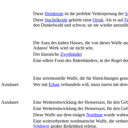
Diese
Steinkeule
ist die perfekte Verkörperung der
S
Diese
Stachelkeule
gehörte einst
Orruk
. Als er auf
F
den Dunkelwald und schwor, sie nie wieder anzurüh
Die Aura des kalten Hasses, die von dieser Waffe aus
Adanos' Werk wird sie nicht sein.
Der klassische
Zweihänder
Eine edlere Form des Bidenhänders, in der Regel de
Eine zeremonielle Waffe, die für Hinrichtungen genu
 Ausdauer
Wer mit
Erhag
verhandeln will, muss zuerst mit dem 
 Ausdauer
Eine Weiterentwicklung der Hensersaxt, für den Geb
Eine Weiterentwicklung der Hensersaxt, für den Geb
Diese Waffe aus dem eisigen
Nordmar
wurde wahrsc
Eine weitverbreitete nordmarische Waffe, die verhe
Söldnern
großer Beliebtheit erfreut.