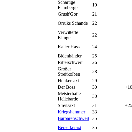
Schartige
19
Flamberge
Grush'Gor
21
Orruks Schande
22
Verwitterte
22
Klinge
Kalter Hass
24
Bidenhänder
25
Ritterschwert
26
Großer
28
Streitkolben
Henkersaxt
29
Der Boss
30
+10
Meisterhafte
30
Hellebarde
Streitsaxt
31
+25
Kriegshammer
33
Barbarenschwert
35
Berserkeraxt
35