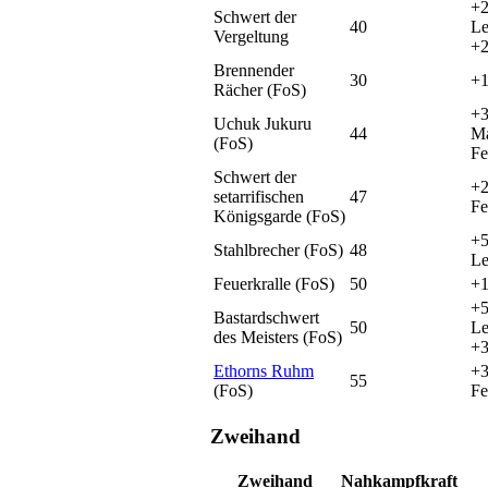
+
Schwert der
40
Le
Vergeltung
+2
Brennender
30
+1
Rächer (FoS)
+3
Uchuk Jukuru
44
Ma
(FoS)
Fe
Schwert der
+2
setarrifischen
47
Fe
Königsgarde (FoS)
+
Stahlbrecher (FoS)
48
Le
Feuerkralle (FoS)
50
+1
+
Bastardschwert
50
Le
des Meisters (FoS)
+3
Ethorns Ruhm
+
55
(FoS)
Fe
Zweihand
Zweihand
Nahkampfkraft