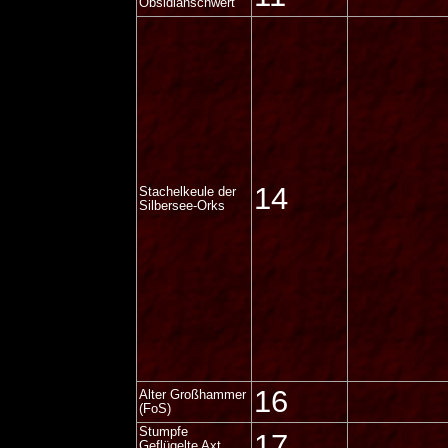
Obsidianschwert
14
Stachelkeule der
Silbersee-Orks
16
Alter Großhammer
(FoS)
Stumpfe
17
Geflügelte Axt