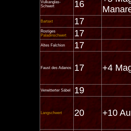
16
Vulkanglas-
Schwert
Manare
17
Bartaxt
17
Rostiges
Paladinschwert
17
Altes Falchion
17
+4 Mag
Faust des Adanos
19
Verwitterter Säbel
20
+10 Au
Langschwert