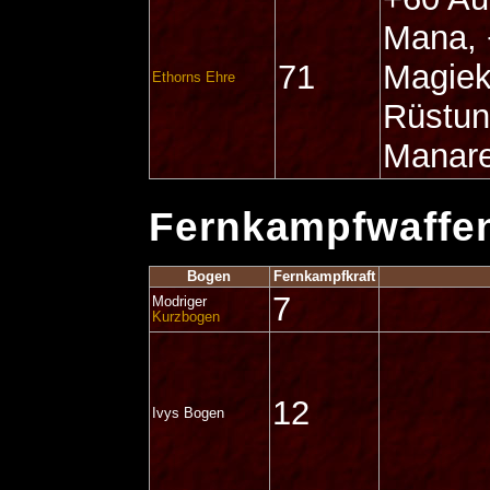
Mana,
71
Magiek
Ethorns Ehre
Rüstun
Manare
Fernkampfwaffe
Bogen
Fernkampfkraft
7
Modriger
Kurzbogen
12
Ivys Bogen