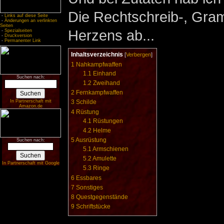
Die Rechtschreib-, Gram
-
Links auf diese Seite
-
Änderungen an verlinkten
Seiten
Herzens ab...
-
Spezialseiten
-
Druckversion
-
Permanenter Link
Inhaltsverzeichnis
[
Verbergen
]
1
Nahkampfwaffen
1.1
Einhand
Suchen nach:
1.2
Zweihand
2
Fernkampfwaffen
In Partnerschaft mit
3
Schilde
Amazon.de
4
Rüstung
4.1
Rüstungen
4.2
Helme
5
Ausrüstung
Suchen nach:
5.1
Armschienen
5.2
Amulette
In Partnerschaft mit Google
5.3
Ringe
6
Essbares
7
Sonstiges
8
Questgegenstände
9
Schriftstücke