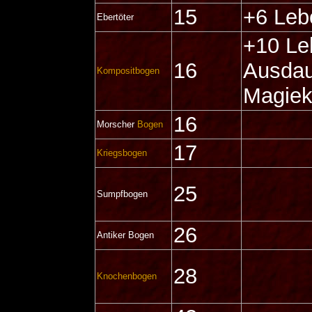
15
+6 Leb
Ebertöter
+10 Le
16
Ausdau
Kompositbogen
Magiek
16
Morscher
Bogen
17
Kriegsbogen
25
Sumpfbogen
26
Antiker Bogen
28
Knochenbogen