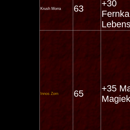
+30
63
Krush Morra
Fernka
Lebens
+35 Ma
65
Innos Zorn
Magiek