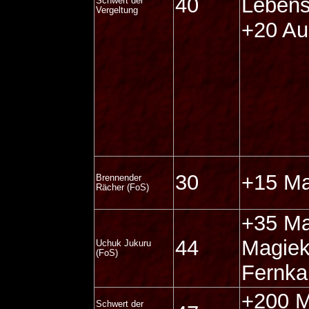
40
Lebens
Schwert der
Vergeltung
+20 Au
30
+15 Ma
Brennender
Rächer (FoS)
+35 Ma
44
Magiek
Uchuk Jukuru
(FoS)
Fernka
+200 M
Schwert der