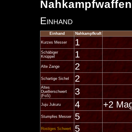
Nahkampfwaffe
Einhand
Einhand
Nahkampfkraft
1
Kurzes Messer
1
Schäbiger
Knüppel
2
Alte Zange
2
Schartige Sichel
Altes
3
Duellierschwert
(FoS)
4
+2 Mag
Juju Jukuru
5
Stumpfes Messer
5
Rostiges Schwert