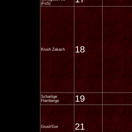
(FoS)
18
Krush Zakach
19
Schartige
Flamberge
21
Grush'Gor