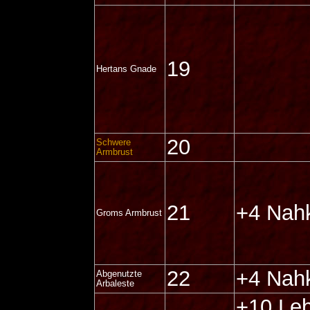
19
Hertans Gnade
20
Schwere
Armbrust
21
+4 Nah
Groms Armbrust
22
+4 Nah
Abgenutzte
Arbaleste
+10 Leb