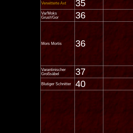
35
Verwitterte Axt
36
Var'Moks
Grush'Gor
36
Mors Mortis
37
Varantinischer
Großsäbel
40
Blutiger Schnitter