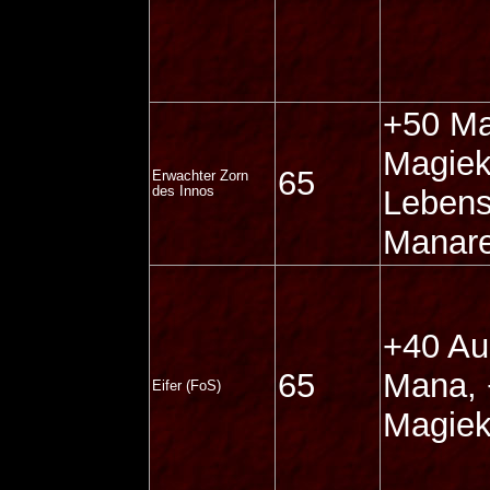
+50 Ma
Magiek
65
Erwachter Zorn
des Innos
Lebens
Manare
+40 Au
65
Mana,
Eifer (FoS)
Magiek