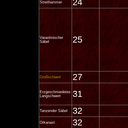
24
Streithammer
25
Varantinischer
Säbel
27
Großschwert
31
Erzgeschmiedetes
Langschwert
32
Tanzender Säbel
32
Orkanaxt