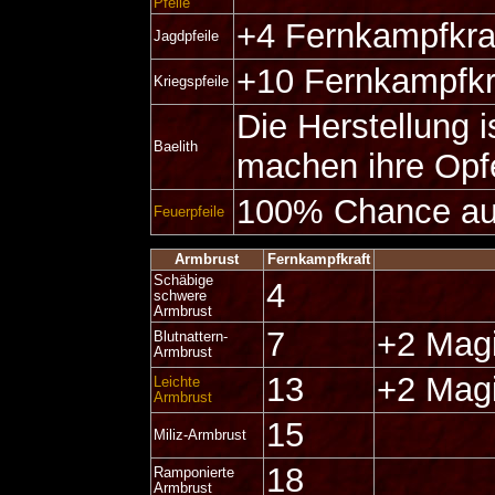
Pfeile
+4 Fernkampfkra
Jagdpfeile
+10 Fernkampfkr
Kriegspfeile
Die Herstellung i
Baelith
machen ihre Opf
100% Chance au
Feuerpfeile
Armbrust
Fernkampfkraft
Schäbige
4
schwere
Armbrust
7
+2 Magi
Blutnattern-
Armbrust
13
+2 Magi
Leichte
Armbrust
15
Miliz-Armbrust
18
Ramponierte
Armbrust