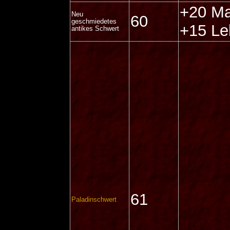
+20 Ma
Neu
60
geschmiedetes
+15 Le
antikes Schwert
61
Paladinschwert