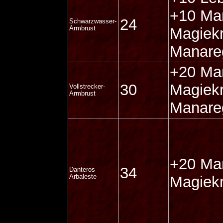
+10 Ma
24
Schwarzwasser-
Armbrust
Magiekr
Manare
+20 Ma
30
Magiekr
Vollstrecker-
Armbrust
Manare
+20 Ma
34
Danteros
Arbaleste
Magiekr