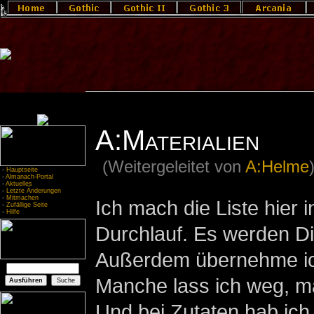
A:Materialien
(Weitergeleitet von
A:Helme
-
Hauptseite
-
Almanach-Portal
-
Aktuelles
-
Letzte Änderungen
-
Mitmachen
Ich mach die Liste hier 
-
Zufällige Seite
-
Hilfe
Durchlauf. Es werden Di
Außerdem übernehme ich
Manche lass ich weg, ma
Und bei Zutaten hab ich 