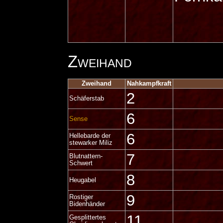
Zweihand
Zweihand
Nahkampfkraft
2
Schäferstab
6
Sense
6
Hellebarde der
stewarker Miliz
7
Blutnattern-
Schwert
8
Heugabel
9
Rostiger
Bidenhänder
11
Gesplittertes