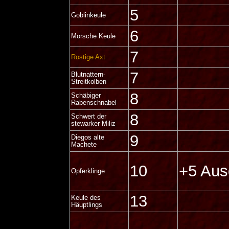
5
Goblinkeule
6
Morsche Keule
7
Rostige Axt
7
Blutnattern-
Streitkolben
8
Schäbiger
Rabenschnabel
8
Schwert der
stewarker Miliz
9
Diegos alte
Machete
10
+5 Aus
Opferklinge
13
Keule des
Häuptlings