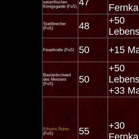
47
setarrifischen
Fernk
Königsgarde (FoS)
+50
48
Stahlbrecher
(FoS)
Lebens
50
+15 Ma
Feuerkralle (FoS)
+50
Bastardschwert
50
Lebens
des Meisters
(FoS)
+33 Ma
+30
55
Ethorns Ruhm
(FoS)
Fernka