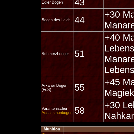
43
Edler Bogen
+30 Ma
44
Bogen des Leids
Manare
+40 Ma
Lebens
51
Schmerzbringer
Manare
Lebens
+45 Ma
55
Arkaner Bogen
(FoS)
Magiek
+30 Le
58
Varantenischer
Assassinenbogen
Nahkam
Munition