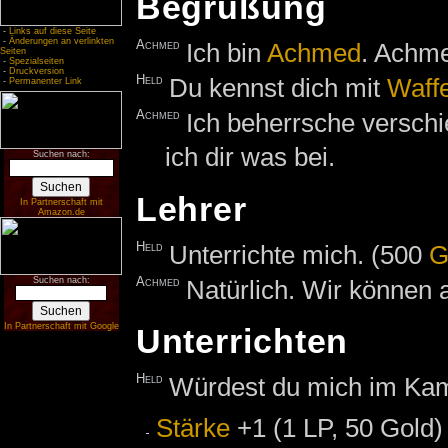
Begrüßung
-
Links auf diese Seite
-
Änderungen an verlinkten
Achmed
Ich bin
Achmed
. Achme
Seiten
-
Spezialseiten
-
Druckversion
Held
Du kennst dich mit
Waff
-
Permanenter Link
Achmed
Ich beherrsche versch
ich dir was bei.
Suchen nach:
Lehrer
In Partnerschaft mit
Amazon.de
Held
Unterrichte mich. (500
G
Achmed
Natürlich. Wir können a
Suchen nach:
In Partnerschaft mit Google
Unterrichten
Held
Würdest du mich im Kam
Stärke
+1 (1 LP, 50 Gold)