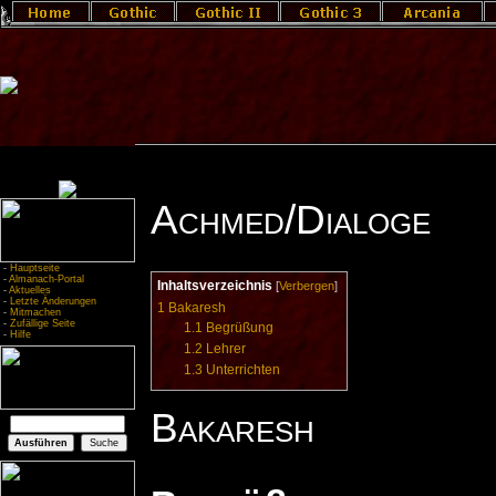
Achmed/Dialoge
-
Hauptseite
-
Almanach-Portal
Inhaltsverzeichnis
[
Verbergen
]
-
Aktuelles
-
Letzte Änderungen
1
Bakaresh
-
Mitmachen
-
Zufällige Seite
1.1
Begrüßung
-
Hilfe
1.2
Lehrer
1.3
Unterrichten
Bakaresh