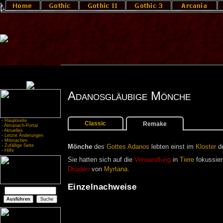
Adanosgläubige Mönche
-
Hauptseite
Classic
Remake
-
Almanach-Portal
-
Aktuelles
-
Letzte Änderungen
-
Mitmachen
-
Zufällige Seite
Mönche
des
Gottes
Adanos
lebten einst im
Kloster
d
-
Hilfe
Sie hatten sich auf die
Verwandlung
in
Tiere
fokussier
Druiden
von
Myrtana
.
Einzelnachweise