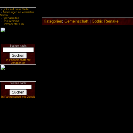
-
Links auf diese Seite
-
Änderungen an verlinkten
Seiten
-
Spezialseiten
Kategorien
:
Gemeinschaft
|
Gothic Remake
-
Druckversion
-
Permanenter Link
Suchen nach:
In Partnerschaft mit
Amazon.de
Suchen nach:
In Partnerschaft mit Google