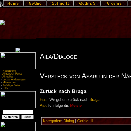
Aila/Dialoge
-
Hauptseite
Versteck von Asaru in der Nä
-
Almanach-Portal
-
Aktuelles
-
Letzte Änderungen
-
Mitmachen
-
Zufällige Seite
-
Hilfe
Zurück nach Braga
Held
Wir gehen zurück nach
Braga
.
Aila
Ich folge dir,
Meister
.
Kategorien
:
Dialog
|
Gothic III