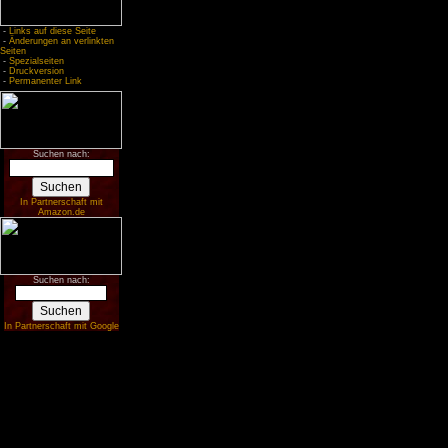
-
Links auf diese Seite
-
Änderungen an verlinkten
Seiten
-
Spezialseiten
-
Druckversion
-
Permanenter Link
Suchen nach:
In Partnerschaft mit
Amazon.de
Suchen nach:
In Partnerschaft mit Google