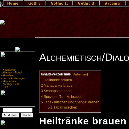
Alchemietisch/Dial
-
Hauptseite
-
Almanach-Portal
Inhaltsverzeichnis
[
Verbergen
]
-
Aktuelles
-
Letzte Änderungen
1
Heiltränke brauen
-
Mitmachen
-
Zufällige Seite
2
Manatränke brauen
-
Hilfe
3
Schnaps brennen
4
Spezielle Tränke brauen
5
Tabak mischen und Stengel drehen
5.1
Tabak mischen
Heiltränke brauen