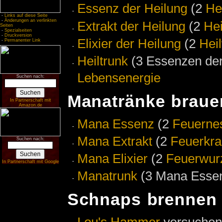
Essenz der Heilung
(2
He
-
Links auf diese Seite
-
Änderungen an verlinkten
Extrakt der Heilung
(2
Hei
Seiten
-
Spezialseiten
-
Druckversion
Elixier der Heilung
(2
Hei
-
Permanenter Link
Heiltrunk
(3 Essenzen der 
Lebensenergie
Suchen nach:
Manatränke braue
In Partnerschaft mit
Amazon.de
Mana Essenz
(2
Feuerne
Mana Extrakt
(2
Feuerkra
Suchen nach:
Mana Elixier
(2
Feuerwur
In Partnerschaft mit Google
Manatrunk
(3 Mana Essenz
Schnaps brennen
Lou's Hammer
versuchen.