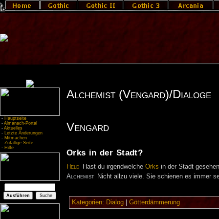
Alchemist (Vengard)/Dialoge
-
Hauptseite
Vengard
-
Almanach-Portal
-
Aktuelles
-
Letzte Änderungen
-
Mitmachen
-
Zufällige Seite
-
Hilfe
Orks in der Stadt?
Held
Hast du irgendwelche
Orks
in der Stadt gesehe
Alchemist
Nicht allzu viele. Sie schienen es immer s
Kategorien
:
Dialog
|
Götterdämmerung