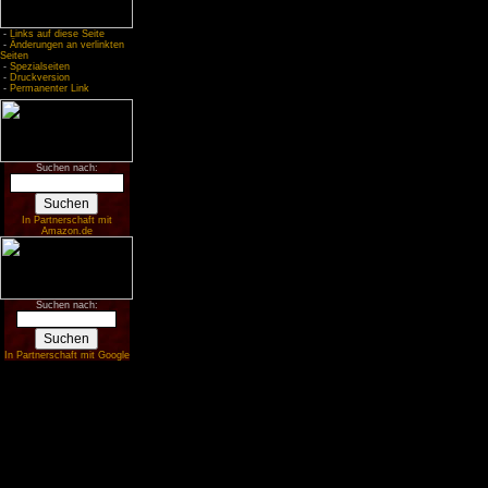
-
Links auf diese Seite
-
Änderungen an verlinkten
Seiten
-
Spezialseiten
-
Druckversion
-
Permanenter Link
Suchen nach:
In Partnerschaft mit
Amazon.de
Suchen nach:
In Partnerschaft mit Google