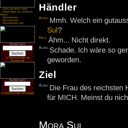
Händler
-
Links auf diese Seite
-
Änderungen an verlinkten
Seiten
Alima
Mmh. Welch ein gutauss
-
Spezialseiten
-
Druckversion
-
Permanenter Link
Sul
?
Held
Ähm... Nicht direkt.
Suchen nach:
Alima
Schade. Ich wäre so ge
geworden.
In Partnerschaft mit
Amazon.de
Ziel
Suchen nach:
Alima
Die Frau des reichsten
In Partnerschaft mit Google
für MICH. Meinst du nich
Mora Sul