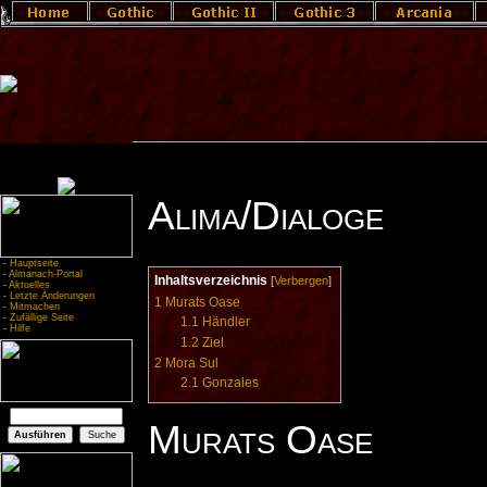
Alima/Dialoge
-
Hauptseite
-
Almanach-Portal
Inhaltsverzeichnis
[
Verbergen
]
-
Aktuelles
-
Letzte Änderungen
1
Murats Oase
-
Mitmachen
-
Zufällige Seite
1.1
Händler
-
Hilfe
1.2
Ziel
2
Mora Sul
2.1
Gonzales
Murats Oase