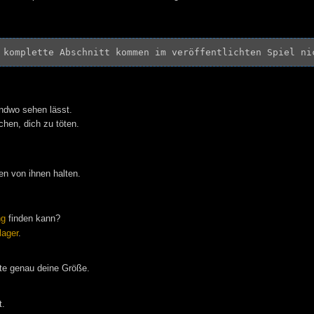
 komplette Abschnitt kommen im veröffentlichten Spiel ni
endwo sehen lässt.
chen, dich zu töten.
en von ihnen halten.
ng
finden kann?
lager
.
tte genau deine Größe.
t.