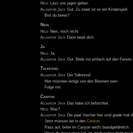
Held
Lass uns jagen gehen.
Alligator Jack
Gut. Zu zweit ist es ein Kinderspiel.
Bist du bereit?
Nein
Held
Nein, noch nicht.
Alligator Jack
Dann beeil dich.
Ja
Held
Ja.
Alligator Jack
Gut. Bleib mir einfach auf den Fersen.
Talkessel
Alligator Jack
Der Talkessel.
Hier müssten einige von den Biestern sein.
Folge mir.
Canyon
Alligator Jack
Das habe ich befürchtet.
Held
Was?
Alligator Jack
Die paar Viecher hier sind grade mal 
Jetzt müssen wir in den
Canyon
.
Pass auf, tiefer im Canyon wird's brandgefährlich.