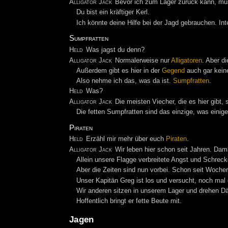
Alligator Jack
Bevor ich zum Lager zurück kann, mu
Du bist ein kräftiger Kerl.
Ich könnte deine Hilfe bei der Jagd gebrauchen. Int
Sumpfratten
Held
Was jagst du denn?
Alligator Jack
Normalerweise nur
Alligatoren
. Aber d
Außerdem gibt es hier in der
Gegend
auch gar kein
Also nehme ich das, was da ist.
Sumpfratten
.
Held
Was?
Alligator Jack
Die meisten Viecher, die es hier gib
Die fetten Sumpfratten sind das einzige, was einig
Piraten
Held
Erzähl mir mehr über euch
Piraten
.
Alligator Jack
Wir leben hier schon seit Jahren. Da
Allein unsere Flagge verbreitete Angst und Schreck
Aber die Zeiten sind nun vorbei. Schon seit Wochen
Unser Kapitän Greg ist los und versucht, noch mal 
Wir anderen sitzen in unserem Lager und drehen Dä
Hoffentlich bringt er fette Beute mit.
Jagen