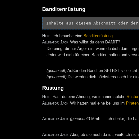
Banditenrüstung
Inhalte aus diesem Abschnitt oder der
Held
Ich brauche eine
Banditenrüstung
.
Alligator Jack
Was willst du denn DAMIT?
Die bringt dir nur Ärger ein, wenn du dich damit irg
Jeder wird dich für einen Banditen halten und versu
(gecancelt)
Außer den Banditen SELBST vielleicht.
(gecancelt)
Die werden dich höchstens noch für ein
Rüstung
Held
Hast du eine Ahnung, wo ich eine solche
Rüstu
Alligator Jack
Wir hatten mal eine bei uns im
Piraten
Alligator Jack
(gecancelt)
Mmh ... Ich denke, die ha
Alligator Jack
Aber, ob sie noch da ist, weiß ich nich