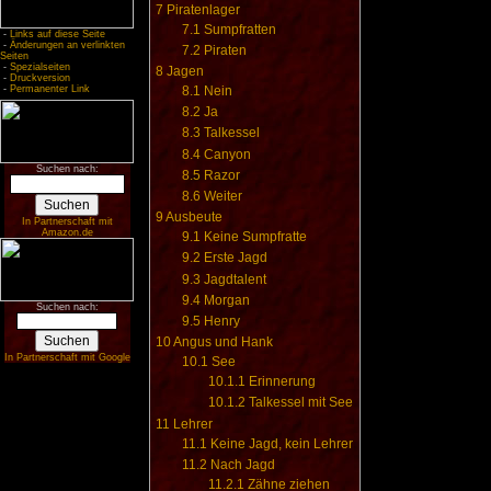
7
Piratenlager
7.1
Sumpfratten
-
Links auf diese Seite
-
Änderungen an verlinkten
7.2
Piraten
Seiten
-
Spezialseiten
8
Jagen
-
Druckversion
-
Permanenter Link
8.1
Nein
8.2
Ja
8.3
Talkessel
8.4
Canyon
Suchen nach:
8.5
Razor
8.6
Weiter
9
Ausbeute
In Partnerschaft mit
Amazon.de
9.1
Keine Sumpfratte
9.2
Erste Jagd
9.3
Jagdtalent
9.4
Morgan
Suchen nach:
9.5
Henry
10
Angus und Hank
In Partnerschaft mit Google
10.1
See
10.1.1
Erinnerung
10.1.2
Talkessel mit See
11
Lehrer
11.1
Keine Jagd, kein Lehrer
11.2
Nach Jagd
11.2.1
Zähne ziehen