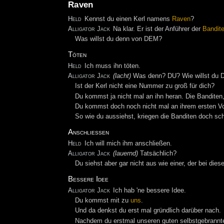
Raven
Held
Kennst du einen Kerl namens
Raven
?
Alligator Jack
Na klar. Er ist der Anführer der
Bandit
Was willst du denn von DEM?
Töten
Held
Ich muss ihn töten.
Alligator Jack
(lacht)
Was denn? DU? Wie willst du D
Ist der Kerl nicht eine Nummer zu groß für dich?
Du kommst ja nicht mal an ihn heran. Die Banditen,
Du kommst doch noch nicht mal an ihrem ersten Vo
So wie du aussiehst, kriegen die Banditen doch sc
Anschließen
Held
Ich will mich ihm anschließen.
Alligator Jack
(lauernd)
Tatsächlich?
Du siehst aber gar nicht aus wie einer, der bei dies
Bessere Idee
Alligator Jack
Ich hab 'ne bessere Idee.
Du kommst mit zu
uns
.
Und da denkst du erst mal gründlich darüber nach.
Nachdem du erstmal unseren guten selbstgebrann