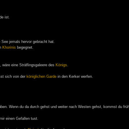
e ist.
e See jemals hervor gebracht hat.
in
Khorinis
begegnet.
, wäre eine Sträflingsgaleere des
Königs
.
st sich von der
königlichen Garde
in den Kerker werfen.
üben. Wenn du da durch gehst und weiter nach Westen gehst, kommst du früh
mir einen Gefallen tust.