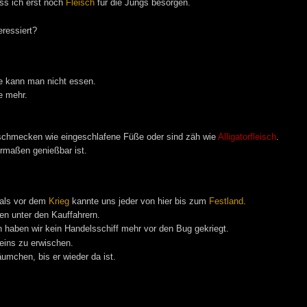
ss ich erst noch
Fleisch
für die Jungs besorgen.
eressiert?
ie kann man nicht essen.
e mehr.
t, schmecken wie eingeschlafene Füße oder sind zäh wie
Alligatorfleisch
.
ermaßen genießbar ist.
mals vor dem
Krieg
kannte uns jeder von hier bis zum
Festland
.
en unter den Kauffahrern.
 haben wir kein Handelsschiff mehr vor den Bug gekriegt.
eins zu erwischen.
umchen, bis er wieder da ist.