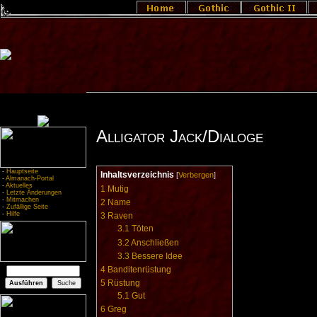
Alligator Jack/Dialoge
-
Hauptseite
Inhaltsverzeichnis
[
Verbergen
]
-
Almanach-Portal
-
Aktuelles
1
Mutig
-
Letzte Änderungen
-
Mitmachen
2
Name
-
Zufällige Seite
-
Hilfe
3
Raven
3.1
Töten
3.2
Anschließen
3.3
Bessere Idee
4
Banditenrüstung
5
Rüstung
5.1
Gut
6
Greg