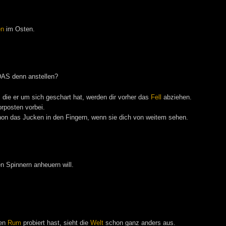
en
im Osten.
AS denn anstellen?
 die er um sich geschart hat, werden dir vorher das
Fell
abziehen.
rposten vorbei.
hon das Jucken in den Fingern, wenn sie dich von weitem sehen.
en Spinnern anheuern will.
ten
Rum
probiert hast, sieht die
Welt
schon ganz anders aus.