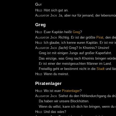
Gut
Held
Hört sich gut an.
Alligator Jack
Ja, aber nur für jemand, der lebensmüd
Greg
Held
Euer Kapitän heißt
Greg
?
Alligator Jack
Richtig. Er ist der größte
Pirat
, den di
Held
Ich glaube, ich kenne euren Kapitän. Er ist mir 
Alligator Jack
(lacht)
Greg? In Khorinis? Unsinn!
Greg ist mit einigen Jungs auf großer Kaperfahrt.
Das einzige, was Greg nach Khorinis bringen würde
Er ist einer der meistgesuchten Männer im Land.
Freiwillig geht er bestimmt nicht in die
Stadt
und läs
Held
Wenn du meinst.
Piratenlager
Held
Wo ist euer
Piratenlager
?
Alligator Jack
Siehst du den Höhlendurchgang da dr
Da haben wir unsere Blockhütten.
Wenn du willst, kann ich dich hin bringen, wenn du 
Held
Und das wäre?