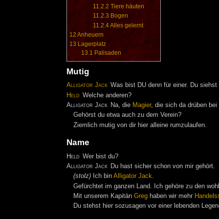
11.2.2
Tiere häuten
11.2.3
Bogen
11.2.4
Alles gelernt
12
Anheuern
13
Lagerplatz
13.1
Palisaden
Mutig
Alligator Jack
Was bist DU denn für einer. Du siehst
Held
Welche anderen?
Alligator Jack
Na, die
Magier
, die sich da drüben be
Gehörst du etwa auch zu dem Verein?
Ziemlich mutig von dir hier alleine rumzulaufen.
Name
Held
Wer bist du?
Alligator Jack
Du hast sicher schon von mir gehört.
(stolz)
Ich bin
Alligator Jack
.
Gefürchtet im ganzen Land. Ich gehöre zu den wohl
Mit unserem Kapitän
Greg
haben wir mehr
Handelss
Du stehst hier sozusagen vor einer lebenden Legen