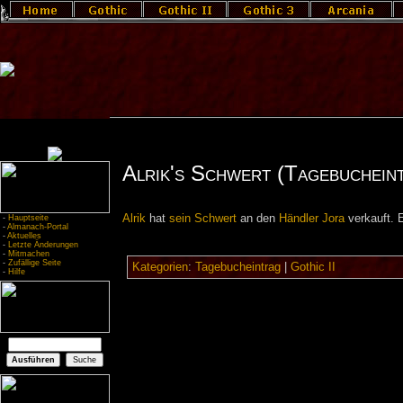
Alrik's Schwert (Tagebuchein
Alrik
hat
sein Schwert
an den
Händler
Jora
verkauft. 
-
Hauptseite
-
Almanach-Portal
-
Aktuelles
-
Letzte Änderungen
-
Mitmachen
-
Zufällige Seite
Kategorien
:
Tagebucheintrag
|
Gothic II
-
Hilfe