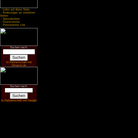
-
Links auf diese Seite
-
Änderungen an verlinkten
Seiten
-
Spezialseiten
-
Druckversion
-
Permanenter Link
Suchen nach:
In Partnerschaft mit
Amazon.de
Suchen nach:
In Partnerschaft mit Google