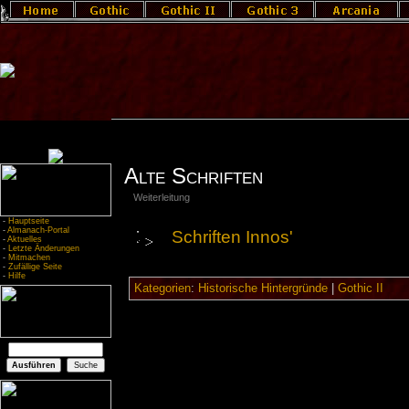
Alte Schriften
Weiterleitung
-
Hauptseite
-
Almanach-Portal
Schriften Innos'
-
Aktuelles
-
Letzte Änderungen
-
Mitmachen
-
Zufällige Seite
-
Hilfe
Kategorien
:
Historische Hintergründe
|
Gothic II