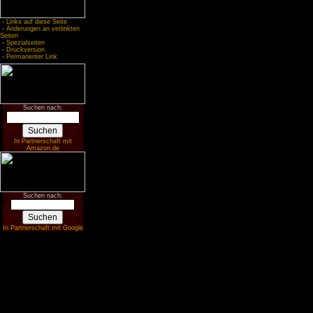
-
Links auf diese Seite
-
Änderungen an verlinkten
Seiten
-
Spezialseiten
-
Druckversion
-
Permanenter Link
Suchen nach:
In Partnerschaft mit
Amazon.de
Suchen nach:
In Partnerschaft mit Google