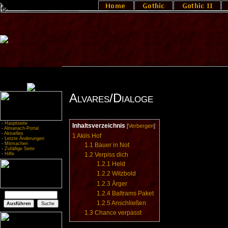
Alvares/Dialoge
-
Hauptseite
Inhaltsverzeichnis
[
Verbergen
]
-
Almanach-Portal
-
Aktuelles
1
Akils Hof
-
Letzte Änderungen
-
Mitmachen
1.1
Bauer in Not
-
Zufällige Seite
-
Hilfe
1.2
Verpiss dich
1.2.1
Held
1.2.2
Witzbold
1.2.3
Ärger
1.2.4
Baltrams Paket
1.2.5
Anschließen
1.3
Chance verpasst