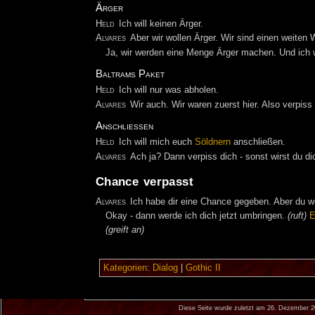
Ärger
Held
Ich will keinen Ärger.
Alvares
Aber wir wollen Ärger. Wir sind einen weite
Ja, wir werden eine Menge Ärger machen. Und ich w
Baltrams Paket
Held
Ich will nur was abholen.
Alvares
Wir auch. Wir waren zuerst hier. Also verpiss
Anschließen
Held
Ich will mich euch
Söldnern
anschließen.
Alvares
Ach ja? Dann verpiss dich - sonst wirst du 
Chance verpasst
Alvares
Ich habe dir eine Chance gegeben. Aber du wi
Okay - dann werde ich dich jetzt umbringen.
(ruft)
E
(greift an)
Kategorien
:
Dialog
|
Gothic II
Diese Seite wurde zuletzt am 26. Dezember 2