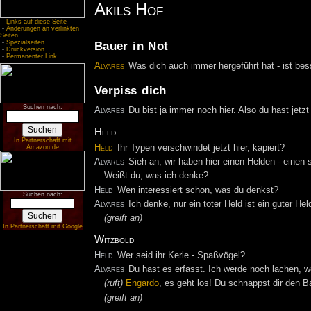
Akils Hof
-
Links auf diese Seite
-
Änderungen an verlinkten
Seiten
-
Spezialseiten
Bauer in Not
-
Druckversion
-
Permanenter Link
Alvares
Was dich auch immer hergeführt hat - ist bes
Verpiss dich
Suchen nach:
Alvares
Du bist ja immer noch hier. Also du hast jetzt
Held
In Partnerschaft mit
Held
Ihr Typen verschwindet jetzt hier, kapiert?
Amazon.de
Alvares
Sieh an, wir haben hier einen Helden - eine
Weißt du, was ich denke?
Held
Wen interessiert schon, was du denkst?
Suchen nach:
Alvares
Ich denke, nur ein toter Held ist ein guter Hel
(greift an)
In Partnerschaft mit Google
Witzbold
Held
Wer seid ihr Kerle - Spaßvögel?
Alvares
Du hast es erfasst. Ich werde noch lachen, w
(ruft)
Engardo
, es geht los! Du schnappst dir den 
(greift an)