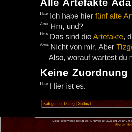
Alle Artefakte Ad
Held
Ich habe hier
fünf alte A
Amul
Hm, und?
Held
Das sind die
Artefakte
, 
Amul
Nicht von mir. Aber
Tizg
Also, worauf wartest du
Keine Zuordnung
Held
Hier ist es.
Kategorien
:
Dialog
|
Gothic III
Diese Seite wurde zuletzt am 7. November 2025 um 00:39 Uhr g
Über den Got