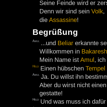
Seine Feinde wird er ze
Denn wir sind sein
Volk
,
die
Assassine
!
Begrüßung
Amul
...und
Beliar
erkannte se
Willkommen in
Bakares
Mein Name ist
Amul
, ic
Held
Einen hübschen
Tempel
Amul
Ja. Du willst ihn besti
Aber du wirst nicht eine
gestatte!
Held
Und was muss ich dafür