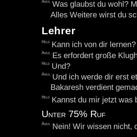
Amul
Was glaubst du wohl? Ma
Alles Weitere wirst du sc
Lehrer
Held
Kann ich von dir lernen?
Amul
Es erfordert große Klugh
Held
Und?
Amul
Und ich werde dir erst 
Bakaresh verdient gemac
Held
Kannst du mir jetzt was 
Unter 75% Ruf
Amul
Nein! Wir wissen nicht, 