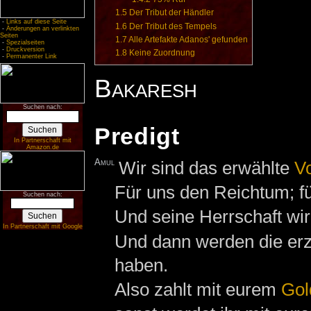
1.5
Der Tribut der Händler
-
Links auf diese Seite
1.6
Der Tribut des Tempels
-
Änderungen an verlinkten
Seiten
1.7
Alle Artefakte Adanos' gefunden
-
Spezialseiten
-
Druckversion
1.8
Keine Zuordnung
-
Permanenter Link
Bakaresh
Suchen nach:
Predigt
In Partnerschaft mit
Amazon.de
Amul
Wir sind das erwählte
V
Für uns den Reichtum; f
Suchen nach:
Und seine Herrschaft w
In Partnerschaft mit Google
Und dann werden die erzi
haben.
Also zahlt mit eurem
Gol