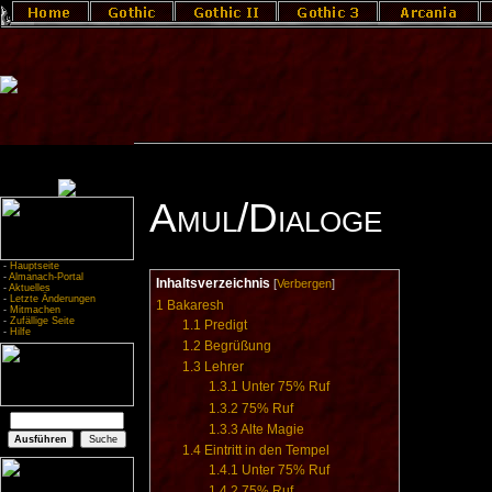
Amul/Dialoge
-
Hauptseite
-
Almanach-Portal
Inhaltsverzeichnis
[
Verbergen
]
-
Aktuelles
-
Letzte Änderungen
1
Bakaresh
-
Mitmachen
-
Zufällige Seite
1.1
Predigt
-
Hilfe
1.2
Begrüßung
1.3
Lehrer
1.3.1
Unter 75% Ruf
1.3.2
75% Ruf
1.3.3
Alte Magie
1.4
Eintritt in den Tempel
1.4.1
Unter 75% Ruf
1.4.2
75% Ruf