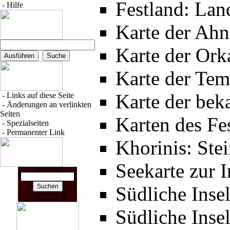
Festland: Lan
-
Hilfe
Karte der Ahn
Karte der Or
Karte der Tem
Karte der bek
-
Links auf diese Seite
-
Änderungen an verlinkten
Seiten
Karten des Fe
-
Spezialseiten
-
Permanenter Link
Khorinis: Stei
Seekarte zur I
Suchen nach:
Südliche Inse
In Partnerschaft mit
Amazon.de
Südliche Inse