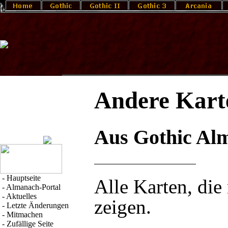
Andere Kart
Aus Gothic Al
-
Hauptseite
Alle Karten, die
-
Almanach-Portal
-
Aktuelles
zeigen.
-
Letzte Änderungen
-
Mitmachen
-
Zufällige Seite