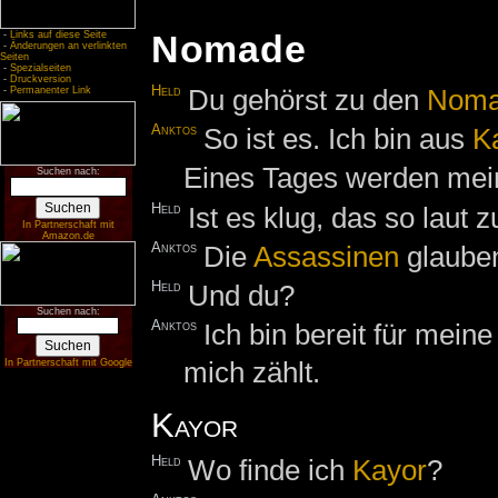
Nomade
-
Links auf diese Seite
-
Änderungen an verlinkten
Seiten
-
Spezialseiten
-
Druckversion
Held
Du gehörst zu den
Noma
-
Permanenter Link
Anktos
So ist es. Ich bin aus
K
Eines Tages werden mei
Suchen nach:
Held
Ist es klug, das so laut 
In Partnerschaft mit
Amazon.de
Anktos
Die
Assassinen
glauben
Held
Und du?
Suchen nach:
Anktos
Ich bin bereit für meine
mich zählt.
In Partnerschaft mit Google
Kayor
Held
Wo finde ich
Kayor
?