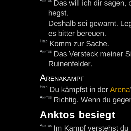
Anktos
Das will ich dir sagen,
hegst.
Deshalb sei gewarnt. Leg
es bitter bereuen.
Held
Komm zur Sache.
Anktos
Das Versteck meiner Si
Ruinenfelder.
Arenakampf
Held
Du kämpfst in der
Arena
Anktos
Richtig. Wenn du gege
Anktos besiegt
Anktos
Im Kampf verstehst du 