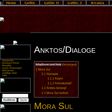
Anktos/Dialoge
-
Hauptseite
-
Almanach-Portal
Inhaltsverzeichnis
[
Verbergen
]
-
Aktuelles
-
Letzte Änderungen
1
Mora Sul
-
Mitmachen
-
Zufällige Seite
1.1
Nomade
-
Hilfe
1.1.1
Kayor
1.1.2
Arenakampf
1.2
Anktos besiegt
1.3
Mora Sul befreit
Mora Sul