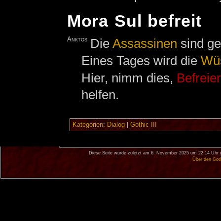
Mora Sul befreit
Anktos
Die
Assassinen
sind ges
Eines Tages wird die
Wü
Hier, nimm dies,
Befreier
helfen.
Kategorien
:
Dialog
|
Gothic III
Diese Seite wurde zuletzt am 6. November 2025 um 22:14 Uhr 
Über den Got