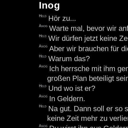
Inog
Held
Hör zu...
Anog
Warte mal, bevor wir an
Held
Wir dürfen jetzt keine Z
Anog
Aber wir brauchen für d
Held
Warum das?
Anog
Ich herrsche mit ihm ge
großen Plan beteiligt sei
Held
Und wo ist er?
Anog
In Geldern.
Held
Na gut. Dann soll er so
keine Zeit mehr zu verlie
Anog