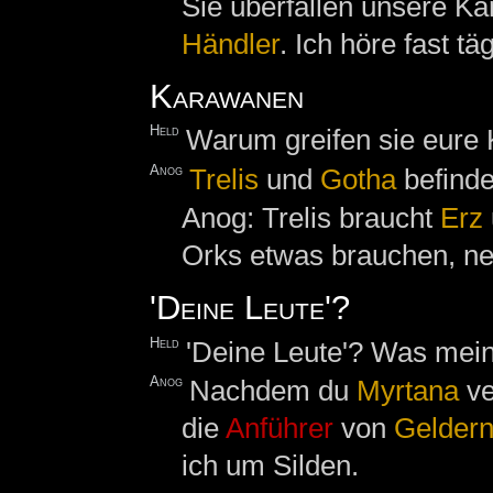
Sie überfallen unsere K
Händler
. Ich höre fast tä
Karawanen
Held
Warum greifen sie eure
Anog
Trelis
und
Gotha
befinde
Anog: Trelis braucht
Erz
Orks etwas brauchen, ne
'Deine Leute'?
Held
'Deine Leute'? Was mein
Anog
Nachdem du
Myrtana
ve
die
Anführer
von
Gelder
ich um Silden.