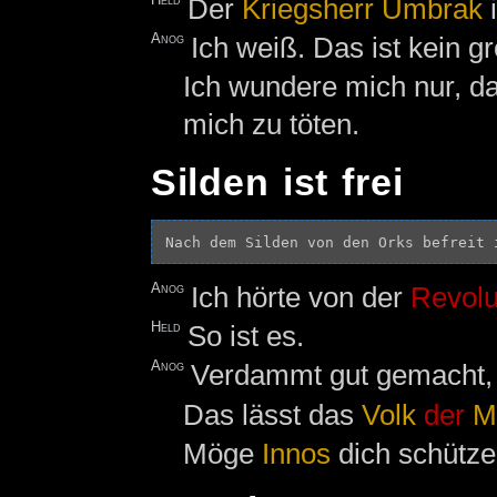
Der
Kriegsherr
Umbrak
i
Anog
Ich weiß. Das ist kein 
Ich wundere mich nur, d
mich zu töten.
Silden ist frei
Anog
Ich hörte von der
Revolu
Held
So ist es.
Anog
Verdammt gut gemacht,
Das lässt das
Volk
der
M
Möge
Innos
dich schütze