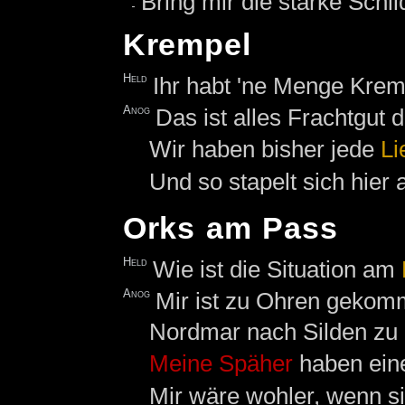
Bring mir die starke Schi
Krempel
Held
Ihr habt 'ne Menge Krem
Anog
Das ist alles Frachtgut 
Wir haben bisher jede
Li
Und so stapelt sich hier a
Orks am Pass
Held
Wie ist die Situation am
Anog
Mir ist zu Ohren gekom
Nordmar nach Silden zu 
Meine
Späher
haben ein
Mir wäre wohler, wenn sie