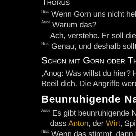
Thorus
Held
Wenn Gorn uns nicht helf
Anog
Warum das?
Ach, verstehe. Er soll di
Held
Genau, und deshalb sollt
Schon mit Gorn oder T
,Anog: Was willst du hier?
Beeil dich. Die Angriffe we
Beunruhigende Na
Anog
Es gibt beunruhigende N
dass
Anton
, der
Wirt
, Sp
Held
Wenn das stimmt, dann is