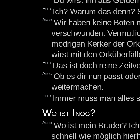
Du wirst ihn aus Gelder
Held
Ich? Warum das denn? 
Anog
Wir haben keine Boten me
verschwunden. Vermutlich
modrigen Kerker der Orks
wirst mit den Orküberfä
Held
Das ist doch reine Zeit
Anog
Ob es dir nun passt ode
weitermachen.
Held
Immer muss man alles se
Wo ist Inog?
Anog
Wo ist mein Bruder? Ic
schnell wie möglich hier