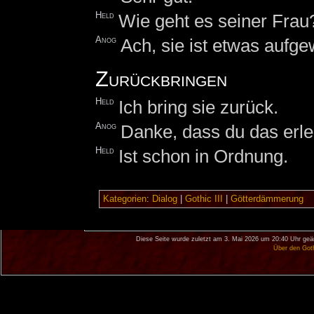
Held
Wie geht es seiner Frau
Anog
Ach, sie ist etwas aufge
Zurückbringen
Held
Ich bring sie zurück.
Anog
Danke, dass du das erle
Held
Ist schon in Ordnung.
Kategorien
:
Dialog
|
Gothic III
|
Götterdämmerung
Diese Seite wurde zuletzt am 3. Mai 2026 um 20:40 Uhr geä
Über den Got