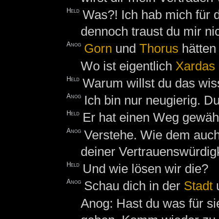
Held
Was?! Ich hab mich für 
dennoch traust du mir ni
Anog
Gorn
und
Thorus
hätten 
Wo ist eigentlich
Xardas
Held
Warum willst du das wi
Anog
Ich bin nur neugierig. D
Held
Er hat einen Weg gewählt
Anog
Verstehe. Wie dem auch
deiner Vertrauenswürdigk
Held
Und wie lösen wir die?
Anog
Schau dich in der
Stadt
u
Anog: Hast du was für sie