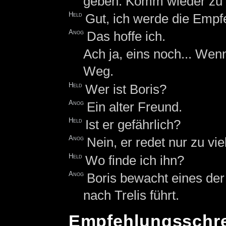
geben. Komm wieder zu m
Held
Gut, ich werde die Empf
Anog
Das hoffe ich.
Ach ja, eins noch... We
Weg.
Held
Wer ist Boris?
Anog
Ein alter Freund.
Held
Ist er gefährlich?
Anog
Nein, er redet nur zu vie
Held
Wo finde ich ihn?
Anog
Boris bewacht eines der
nach Trelis führt.
Empfehlungsschr