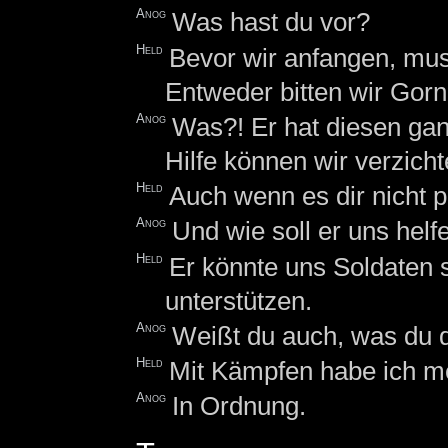
Anog
Was hast du vor?
Held
Bevor wir anfangen, muss
Entweder bitten wir Gorn 
Anog
Was?! Er hat diesen gan
Hilfe können wir verzicht
Held
Auch wenn es dir nicht p
Anog
Und wie soll er uns helf
Held
Er könnte uns Soldaten 
unterstützen.
Anog
Weißt du auch, was du d
Held
Mit Kämpfen habe ich me
Anog
In Ordnung.