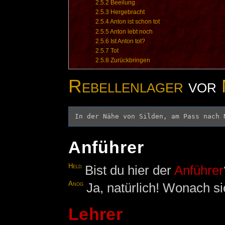
2.5.2
Beeilung
2.5.3
Hergebracht
2.5.4
Anton ist schon tot
2.5.5
Anton lebt noch
2.5.6
Ist Anton tot?
2.5.7
Tot
2.5.8
Zurückbringen
Rebellenlager
vor
Anführer
Held
Bist du hier der
Anführer
Anog
Ja, natürlich! Wonach s
Lehrer