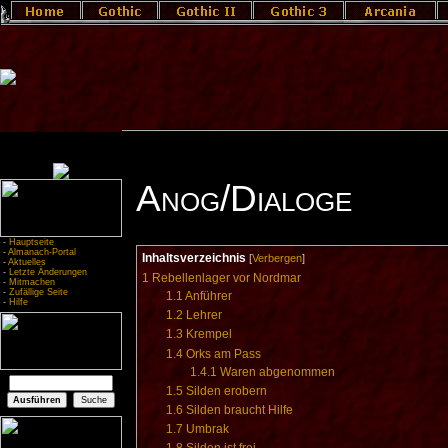
Anog/Dialoge
-
Hauptseite
-
Almanach-Portal
Inhaltsverzeichnis
[
Verbergen
]
-
Aktuelles
-
Letzte Änderungen
1
Rebellenlager vor Nordmar
-
Mitmachen
-
Zufällige Seite
1.1
Anführer
-
Hilfe
1.2
Lehrer
1.3
Krempel
1.4
Orks am Pass
1.4.1
Waren abgenommen
1.5
Silden erobern
1.6
Silden braucht Hilfe
1.7
Umbrak