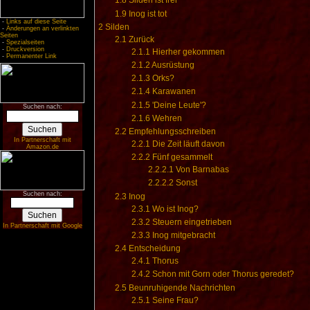
1.8
Silden ist frei
1.9
Inog ist tot
-
Links auf diese Seite
2
Silden
-
Änderungen an verlinkten
Seiten
2.1
Zurück
-
Spezialseiten
-
Druckversion
2.1.1
Hierher gekommen
-
Permanenter Link
2.1.2
Ausrüstung
2.1.3
Orks?
2.1.4
Karawanen
2.1.5
'Deine Leute'?
Suchen nach:
2.1.6
Wehren
2.2
Empfehlungsschreiben
In Partnerschaft mit
2.2.1
Die Zeit läuft davon
Amazon.de
2.2.2
Fünf gesammelt
2.2.2.1
Von Barnabas
2.2.2.2
Sonst
Suchen nach:
2.3
Inog
2.3.1
Wo ist Inog?
2.3.2
Steuern eingetrieben
In Partnerschaft mit Google
2.3.3
Inog mitgebracht
2.4
Entscheidung
2.4.1
Thorus
2.4.2
Schon mit Gorn oder Thorus geredet?
2.5
Beunruhigende Nachrichten
2.5.1
Seine Frau?