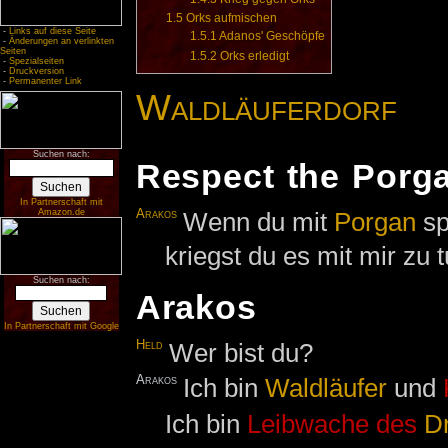
1.5
Orks aufmischen
-
Links auf diese Seite
1.5.1
Adanos' Geschöpfe
-
Änderungen an verlinkten
Seiten
1.5.2
Orks erledigt
-
Spezialseiten
-
Druckversion
-
Permanenter Link
Waldläuferdorf
Suchen nach:
Respect the Porg
In Partnerschaft mit
Arakos
Wenn du mit
Porgan
sp
Amazon.de
kriegst du es mit mir zu t
Suchen nach:
Arakos
In Partnerschaft mit Google
Held
Wer bist du?
Arakos
Ich bin
Waldläufer
und
Ich bin
Leibwache
des
D