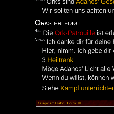
Orks sind
Adanos' Ges
Wir sollten uns achten u
Orks erledigt
Held
Die
Ork-Patrouille
ist erl
Arakos
Ich danke dir für deine 
Hier, nimm. Ich gebe dir
3
Heiltrank
Möge Adanos' Licht alle 
Wenn du willst, können w
Siehe
Kampf unterrichte
Kategorien
:
Dialog
|
Gothic III