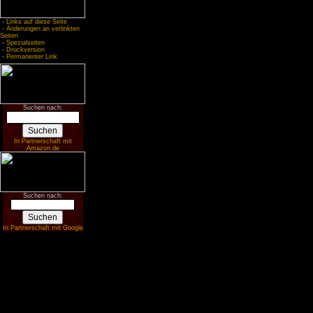
-
Links auf diese Seite
-
Änderungen an verlinkten
Seiten
-
Spezialseiten
-
Druckversion
-
Permanenter Link
Suchen nach:
In Partnerschaft mit
Amazon.de
Suchen nach:
In Partnerschaft mit Google