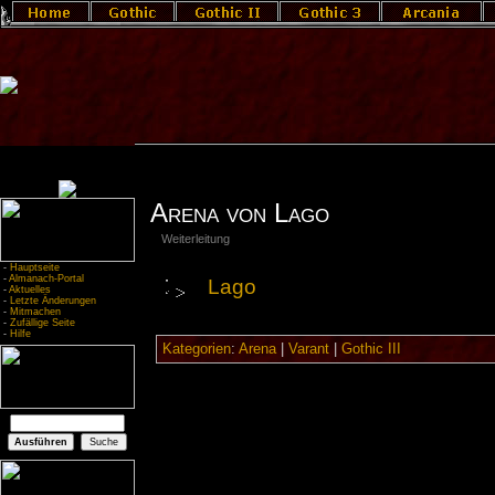
Arena von Lago
Weiterleitung
-
Hauptseite
-
Almanach-Portal
Lago
-
Aktuelles
-
Letzte Änderungen
-
Mitmachen
-
Zufällige Seite
-
Hilfe
Kategorien
:
Arena
|
Varant
|
Gothic III