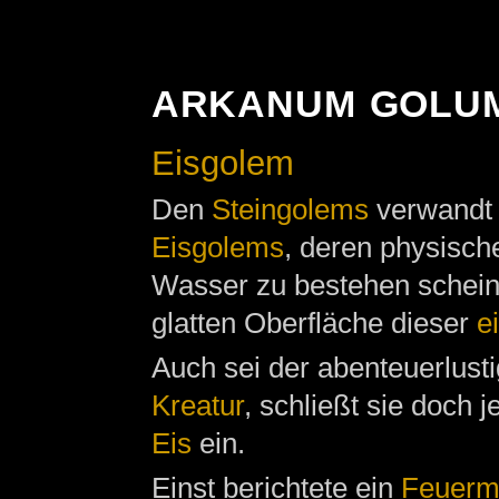
ARKANUM GOLUM 
Eisgolem
Den
Steingolems
verwandt 
Eisgolems
, deren physisch
Wasser zu bestehen schein
glatten Oberfläche dieser
e
Auch sei der abenteuerlus
Kreatur
, schließt sie doch
Eis
ein.
Einst berichtete ein
Feuerm