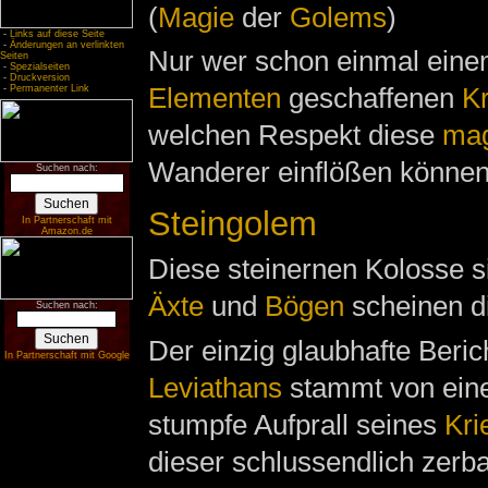
(
Magie
der
Golems
)
-
Links auf diese Seite
-
Änderungen an verlinkten
Nur wer schon einmal eine
Seiten
-
Spezialseiten
-
Druckversion
Elementen
geschaffenen
K
-
Permanenter Link
welchen Respekt diese
mag
Wanderer einflößen können
Suchen nach:
Steingolem
In Partnerschaft mit
Amazon.de
Diese steinernen Kolosse 
Äxte
und
Bögen
scheinen d
Suchen nach:
Der einzig glaubhafte Beri
In Partnerschaft mit Google
Leviathans
stammt von ei
stumpfe Aufprall seines
Kr
dieser schlussendlich zerba