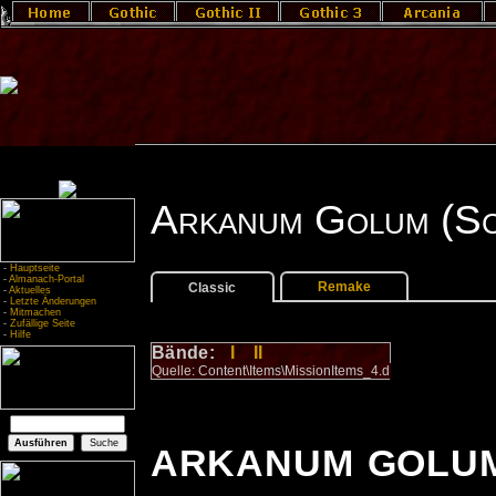
Arkanum Golum (Sc
-
Hauptseite
-
Almanach-Portal
Remake
Classic
-
Aktuelles
-
Letzte Änderungen
-
Mitmachen
-
Zufällige Seite
-
Hilfe
Bände:
I
II
Quelle: Content\Items\MissionItems_4.d
ARKANUM GOLUM 