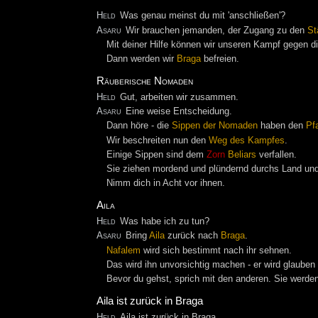
Held
Was genau meinst du mit 'anschließen'?
Asaru
Wir brauchen jemanden, der Zugang zu den
St
Mit deiner Hilfe können wir unseren Kampf gegen d
Dann werden wir
Braga
befreien.
Räuberische Nomaden
Held
Gut, arbeiten wir zusammen.
Asaru
Eine weise Entscheidung.
Dann höre - die
Sippen
der
Nomaden
haben den
Pf
Wir beschreiten nun den
Weg des Kampfes
.
Einige Sippen sind dem
Zorn
Beliars
verfallen.
Sie ziehen mordend und plündernd durchs Land un
Nimm dich in Acht vor ihnen.
Aila
Held
Was habe ich zu tun?
Asaru
Bring
Aila
zurück nach
Braga
.
Nafalem
wird sich bestimmt nach ihr sehnen.
Das wird ihn unvorsichtig machen - er wird glauben 
Bevor du gehst, sprich mit den anderen. Sie werden
Aila ist zurück in Braga
Held
Aila ist zurück in Braga.