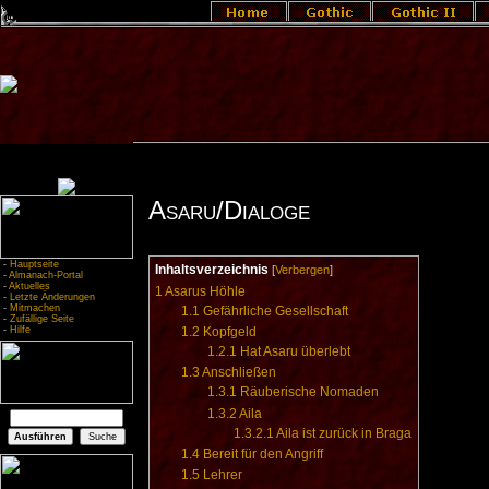
Asaru/Dialoge
-
Hauptseite
Inhaltsverzeichnis
[
Verbergen
]
-
Almanach-Portal
-
Aktuelles
1
Asarus Höhle
-
Letzte Änderungen
-
Mitmachen
1.1
Gefährliche Gesellschaft
-
Zufällige Seite
-
Hilfe
1.2
Kopfgeld
1.2.1
Hat Asaru überlebt
1.3
Anschließen
1.3.1
Räuberische Nomaden
1.3.2
Aila
1.3.2.1
Aila ist zurück in Braga
1.4
Bereit für den Angriff
1.5
Lehrer