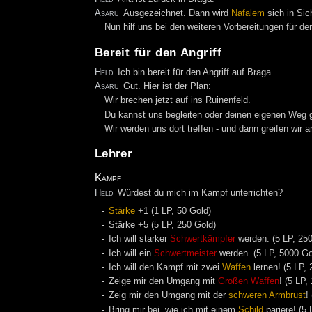
Asaru
Ausgezeichnet. Dann wird
Nafalem
sich in Sic
Nun hilf uns bei den weiteren Vorbereitungen für den
Bereit für den Angriff
Held
Ich bin bereit für den Angriff auf Braga.
Asaru
Gut. Hier ist der Plan:
Wir brechen jetzt auf ins Ruinenfeld.
Du kannst uns begleiten oder deinen eigenen Weg 
Wir werden uns dort treffen - und dann greifen wir a
Lehrer
Kampf
Held
Würdest du mich im Kampf unterrichten?
Stärke
+1 (1 LP, 50 Gold)
Stärke +5 (5 LP, 250 Gold)
Ich will starker
Schwertkämpfer
werden. (5 LP, 25
Ich will ein
Schwertmeister
werden. (5 LP, 5000 Go
Ich will den Kampf mit zwei
Waffen
lernen! (5 LP,
Zeige mir den Umgang mit
Großen Waffen
! (5 LP,
Zeig mir den Umgang mit der
schweren Armbrust
!
Bring mir bei, wie ich mit einem
Schild
pariere! (5 