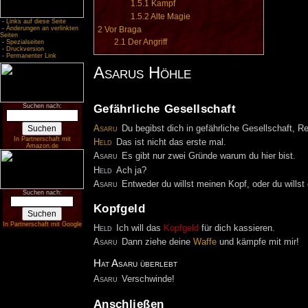
1.5.1
Kampf
1.5.2
Alte Magie
-
Links auf diese Seite
-
Änderungen an verlinkten
2
Vor Braga
Seiten
2.1
Der Angriff
-
Spezialseiten
-
Druckversion
-
Permanenter Link
Asarus Höhle
Gefährliche Gesellschaft
Suchen nach:
Asaru
Du begibst dich in gefährliche Gesellschaft, Re
In Partnerschaft mit
Held
Das ist nicht das erste mal.
Amazon.de
Asaru
Es gibt nur zwei Gründe warum du hier bist.
Held
Ach ja?
Asaru
Entweder du willst meinen Kopf, oder du willst
Suchen nach:
Kopfgeld
In Partnerschaft mit Google
Held
Ich will das
Kopfgeld
für dich kassieren.
Asaru
Dann ziehe deine
Waffe
und kämpfe mit mir!
Hat Asaru überlebt
Asaru
Verschwinde!
Anschließen