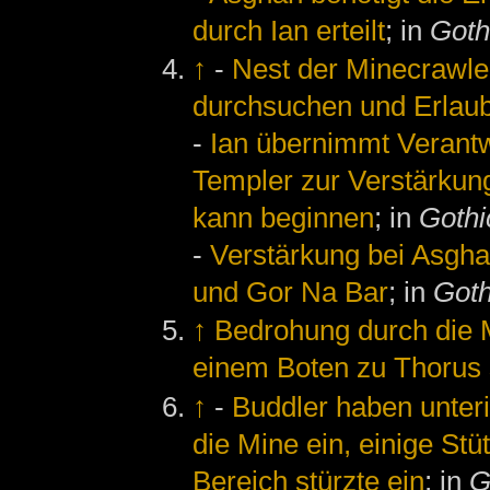
durch Ian erteilt
; in
Goth
↑
-
Nest der Minecrawle
durchsuchen und Erlaub
-
Ian übernimmt Verantw
Templer zur Verstärkung
kann beginnen
; in
Gothi
-
Verstärkung bei Asgha
und Gor Na Bar
; in
Goth
↑
Bedrohung durch die 
einem Boten zu Thorus
↑
-
Buddler haben unter
die Mine ein, einige S
Bereich stürzte ein
; in
G