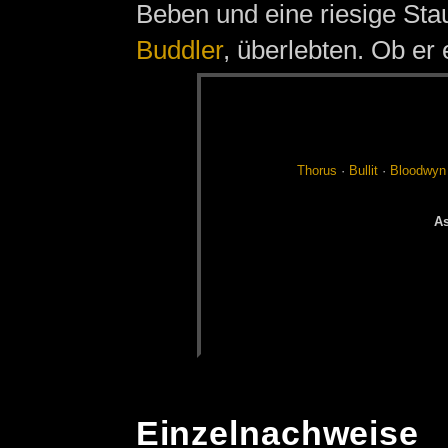
Beben und eine riesige Sta
Buddler
, überlebten. Ob er 
Tho­rus
·
Bul­lit
·
Blood­wyn
As
Einzelnachweise