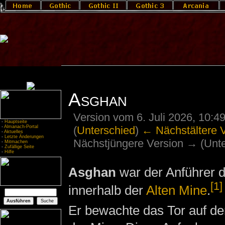
Asghan
Version vom 6. Juli 2026, 10:4
-
Hauptseite
(
Unterschied
)
← Nächstältere 
-
Almanach-Portal
-
Aktuelles
-
Letzte Änderungen
Nächstjüngere Version → (Unte
-
Mitmachen
-
Zufällige Seite
-
Hilfe
Asghan
war der Anführer 
[1]
innerhalb der
Alten Mine
.
Er bewachte das Tor auf de