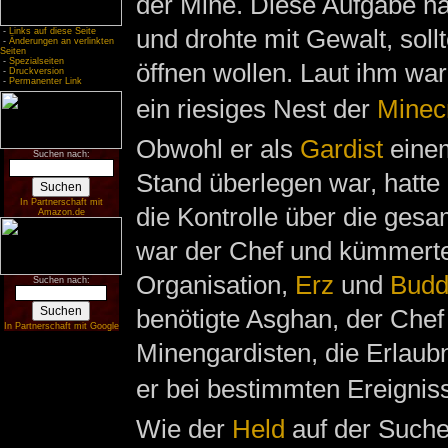
der Mine. Diese Aufgabe na
und drohte mit Gewalt, soll
-
Links auf diese Seite
-
Änderungen an verlinkten
Seiten
-
Spezialseiten
öffnen wollen. Laut ihm wa
-
Druckversion
-
Permanenter Link
ein riesiges Nest der
Minec
Obwohl er als
Gardist
ein
Suchen nach:
Stand überlegen war, hatte
In Partnerschaft mit
die Kontrolle über die gesa
Amazon.de
war der Chef und kümmerte
Organisation,
Erz
und
Budd
Suchen nach:
benötigte Asghan, der Chef
In Partnerschaft mit Google
Minengardisten, die Erlaubn
er bei bestimmten Ereigni
Wie der
Held
auf der Such