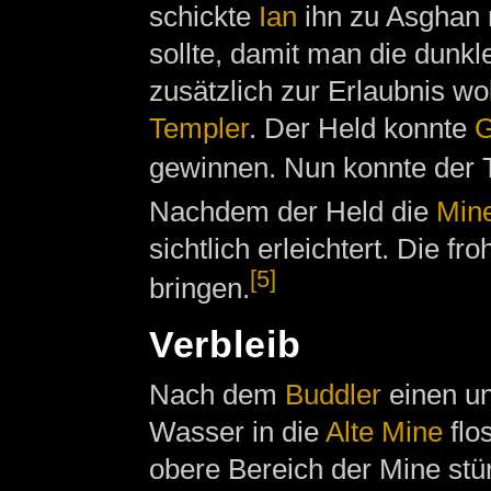
schickte
Ian
ihn zu Asghan m
sollte, damit man die dunk
zusätzlich zur Erlaubnis w
Templer
. Der Held konnte
G
gewinnen. Nun konnte der 
Nachdem der Held die
Mine
sichtlich erleichtert. Die f
[5]
bringen.
Verbleib
Nach dem
Buddler
einen un
Wasser in die
Alte Mine
flo
obere Bereich der Mine stür