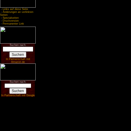
-
Links auf diese Seite
-
Änderungen an verlinkten
Seiten
-
Spezialseiten
-
Druckversion
-
Permanenter Link
Suchen nach:
In Partnerschaft mit
Amazon.de
Suchen nach:
In Partnerschaft mit Google