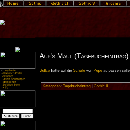
Auf's Maul (Tagebucheintrag)
Bullco
hätte auf die
Schafe
von
Pepe
aufpassen solle
-
Hauptseite
-
Almanach-Portal
-
Aktuelles
-
Letzte Änderungen
-
Mitmachen
-
Zufällige Seite
Kategorien
:
Tagebucheintrag
|
Gothic II
-
Hilfe