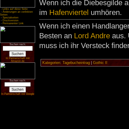
Wenn ich die Diebesgilde aus
-
Links auf diese Seite
im
Hafenviertel
umhören.
-
Änderungen an verlinkten
Seiten
-
Spezialseiten
-
Druckversion
Wenn ich einen Handlanger 
-
Permanenter Link
Besten an
Lord Andre
aus. 
muss ich ihr Versteck finde
Suchen nach:
In Partnerschaft mit
Amazon.de
Kategorien
:
Tagebucheintrag
|
Gothic II
Suchen nach:
In Partnerschaft mit Google