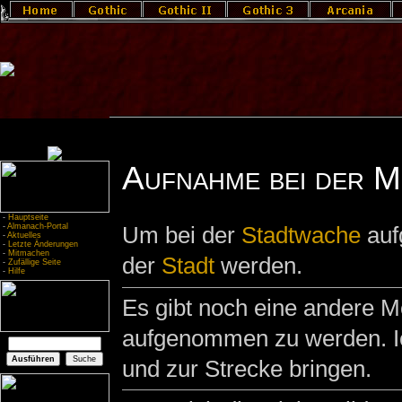
Aufnahme bei der Mi
-
Hauptseite
-
Almanach-Portal
Um bei der
Stadtwache
auf
-
Aktuelles
-
Letzte Änderungen
-
Mitmachen
der
Stadt
werden.
-
Zufällige Seite
-
Hilfe
Es gibt noch eine andere M
aufgenommen zu werden. I
und zur Strecke bringen.