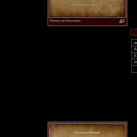
Rezept mit Eisenhalm
a
A
E
I