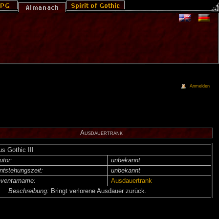
Anmelden
Ausdauertrank
us Gothic III
utor:
unbekannt
ntsteh­ungs­zeit:
unbekannt
nventar­name:
Ausdauertrank
Beschreibung:
Bringt verlorene Ausdauer zurück.