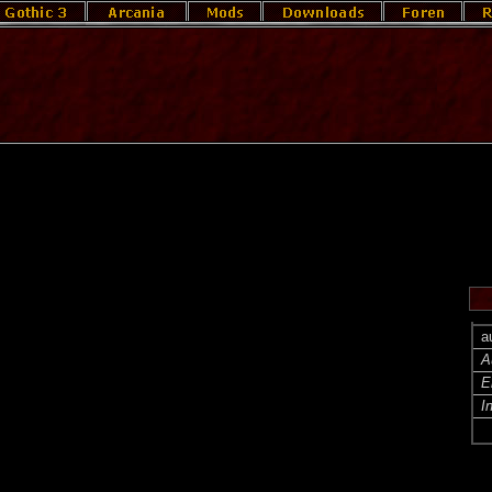
a
A
E
I