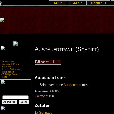
Ausdauertrank (Schrift)
Bände:
I
II
-
Hauptseite
-
Almanach-Portal
-
Aktuelles
-
Letzte Änderungen
-
Mitmachen
-
Zufällige Seite
Ausdauertrank
-
Hilfe
Bringt verlorene
Ausdauer
zurück.
Ausdauer +100%
Goldwert
100
Zutaten
1x
Schnaps