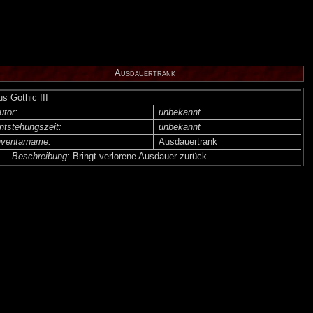
Ausdauertrank
us Gothic III
utor:
unbekannt
ntsteh­ungs­zeit:
unbekannt
nventar­name:
Ausdauertrank
Beschreibung:
Bringt verlorene Ausdauer zurück.