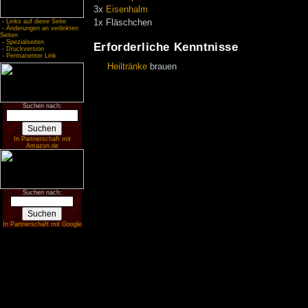
3x
Eisenhalm
1x Fläschchen
-
Links auf diese Seite
-
Änderungen an verlinkten
Seiten
-
Spezialseiten
Erforderliche Kenntnisse
-
Druckversion
-
Permanenter Link
Heiltränke
brauen
Suchen nach:
In Partnerschaft mit
Amazon.de
Suchen nach:
In Partnerschaft mit Google