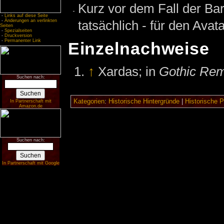
Kurz vor dem Fall der Barr
-
Links auf diese Seite
tatsächlich - für den Avat
-
Änderungen an verlinkten
Seiten
-
Spezialseiten
-
Druckversion
-
Permanenter Link
Einzelnachweise
↑
Xardas; in
Gothic Re
Suchen nach:
Kategorien
:
Historische Hintergründe
|
Historische 
In Partnerschaft mit
Amazon.de
Suchen nach:
In Partnerschaft mit Google