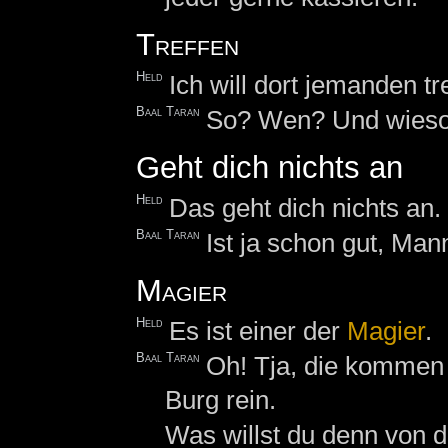
Treffen
Held
Ich will dort jemanden tr
Baal Taran
So? Wen? Und wieso w
Geht dich nichts an
Held
Das geht dich nichts an.
Baal Taran
Ist ja schon gut, Mann.
Magier
Held
Es ist einer der
Magier
.
Baal Taran
Oh! Tja, die kommen 
Burg rein.
Was willst du denn von