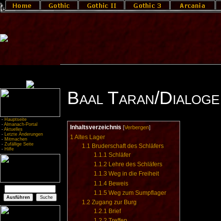
Baal Taran/Dialoge
-
Hauptseite
-
Almanach-Portal
Inhaltsverzeichnis
[
Verbergen
]
-
Aktuelles
-
Letzte Änderungen
1
Altes Lager
-
Mitmachen
-
Zufällige Seite
1.1
Bruderschaft des Schläfers
-
Hilfe
1.1.1
Schläfer
1.1.2
Lehre des Schläfers
1.1.3
Weg in die Freiheit
1.1.4
Beweis
1.1.5
Weg zum Sumpflager
1.2
Zugang zur Burg
1.2.1
Brief
1.2.2
Treffen