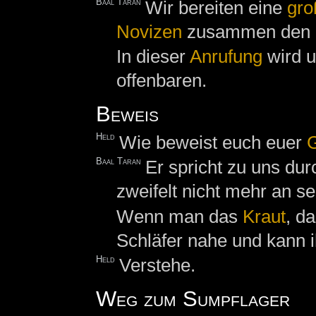
Baal Taran
Wir bereiten eine
gro
Novizen
zusammen den Ko
In dieser
Anrufung
wird u
offenbaren.
Beweis
Held
Wie beweist euch euer
G
Baal Taran
Er spricht zu uns du
zweifelt nicht mehr an s
Wenn man das
Kraut
, d
Schläfer nahe und kann 
Held
Verstehe.
Weg zum Sumpflager