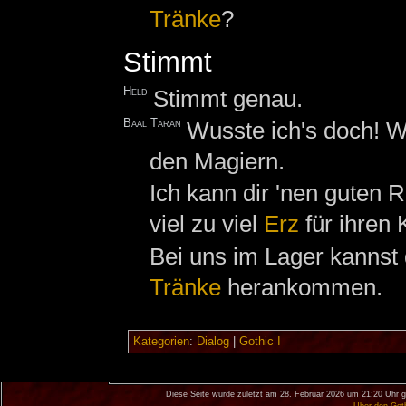
Tränke
?
Stimmt
Held
Stimmt genau.
Baal Taran
Wusste ich's doch! W
den Magiern.
Ich kann dir 'nen guten 
viel zu viel
Erz
für ihren 
Bei uns im Lager kannst d
Tränke
herankommen.
Kategorien
:
Dialog
|
Gothic I
Diese Seite wurde zuletzt am 28. Februar 2026 um 21:20 Uhr g
Über den Got