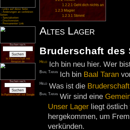
1.2.2.1
Geht dich nichts an
-
Links auf diese Seite
1.2.3
Magier
-
Änderungen an verlinkten
Seiten
1.2.3.1
Stimmt
-
Spezialseiten
-
Druckversion
-
Permanenter Link
Altes Lager
Suchen nach:
Bruderschaft des 
In Partnerschaft mit
Held
Ich bin neu hier. Wer bis
Amazon.de
Baal Taran
Ich bin
Baal Taran
vo
Suchen nach:
Held
Was ist die
Bruderschaft
Baal Taran
Wir sind eine
Gemein
In Partnerschaft mit Google
Unser Lager
liegt östlich
hergekommen, um Fremde
verkünden.