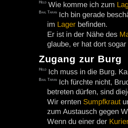
Held
Wie komme ich zum
Lag
Baal Taran
Ich bin gerade beschä
im
Lager
befinden.
Er ist in der Nähe des
Ma
glaube, er hat dort sogar
Zugang zur Burg
Held
Ich muss in die Burg. Ka
Baal Taran
Ich fürchte nicht, Br
betreten dürfen, sind die
Wir ernten
Sumpfkraut
un
zum Austausch gegen W
Wenn du einer der
Kurie