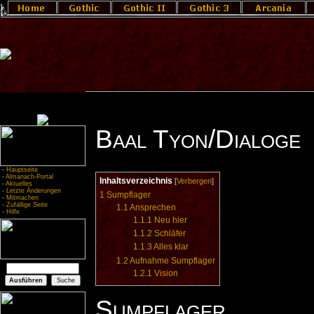
Baal Tyon/Dialoge
-
Hauptseite
-
Almanach-Portal
Inhaltsverzeichnis
[
Verbergen
]
-
Aktuelles
-
Letzte Änderungen
1
Sumpflager
-
Mitmachen
-
Zufällige Seite
1.1
Ansprechen
-
Hilfe
1.1.1
Neu hier
1.1.2
Schläfer
1.1.3
Alles klar
1.2
Aufnahme Sumpflager
1.2.1
Vision
Sumpflager