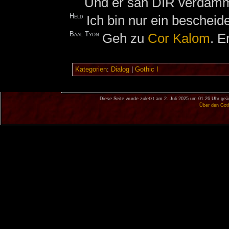
Und er sah DIR verdammt 
Held
Ich bin nur ein beschei
Baal Tyon
Geh zu
Cor Kalom
. E
Kategorien
:
Dialog
|
Gothic I
Diese Seite wurde zuletzt am 2. Juli 2025 um 01:26 Uhr geä
Über den Got