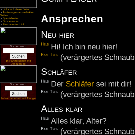
-
Links auf diese Seite
-
Änderungen an verlinkten
Ansprechen
Seiten
-
Spezialseiten
-
Druckversion
-
Permanenter Link
Neu hier
Held
Hi! Ich bin neu hier!
Suchen nach:
Baal Tyon
(verärgertes Schnaub
In Partnerschaft mit
Amazon.de
Schläfer
Held
Der
Schläfer
sei mit dir!
Suchen nach:
Baal Tyon
(verärgertes Schnaub
In Partnerschaft mit Google
Alles klar
Held
Alles klar, Alter?
Baal Tyon
(verärgertes Schnaub