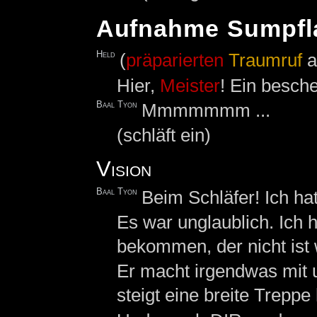
Aufnahme Sumpfl
Held
(
präparierten
Traumruf
a
Hier,
Meister
! Ein besc
Baal Tyon
Mmmmmmm ...
(schläft ein)
Vision
Baal Tyon
Beim Schläfer! Ich ha
Es war unglaublich. Ich
bekommen, der nicht ist 
Er macht irgendwas mit u
steigt eine breite Treppe