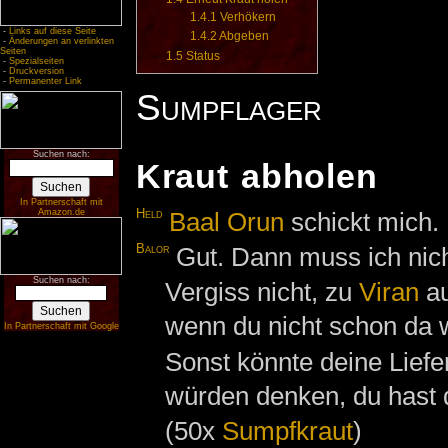
1.4.1
Verhökern
-
Links auf diese Seite
1.4.2
Abgeben
-
Änderungen an verlinkten
Seiten
1.5
Status
-
Spezialseiten
-
Druckversion
-
Permanenter Link
Sumpflager
Suchen nach:
Kraut abholen
In Partnerschaft mit
Held
Baal Orun
schickt mich. I
Amazon.de
Balor
Gut. Dann muss ich nich
Suchen nach:
Vergiss nicht, zu
Viran
au
wenn du nicht schon da 
In Partnerschaft mit Google
Sonst könnte deine Liefer
würden denken, du hast d
(50x
Sumpfkraut
)