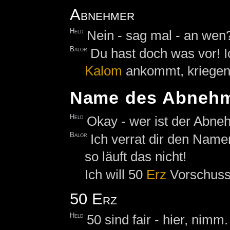
Abnehmer
Held
Nein - sag mal - an wen
Balor
Du hast doch was vor! I
Kalom
ankommt, kriegen 
Name des Abneh
Held
Okay - wer ist der Abn
Balor
Ich verrat dir den Name
so läuft das nicht!
Ich will 50
Erz
Vorschuss 
50 Erz
Held
50 sind fair - hier, nimm.