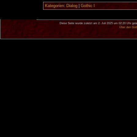
Kategorien
:
Dialog
|
Gothic I
Diese Seite wurde zuletzt am 2. Juli 2025 um 02:20 Uhr geä
Über den Got