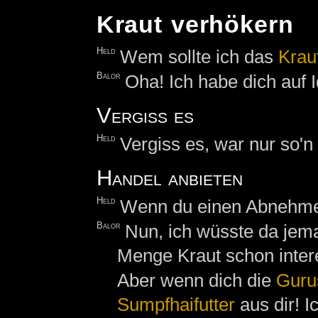
Kraut verhökern
Held
Wem sollte ich das
Krau
Balor
Oha! Ich habe dich auf 
Vergiss es
Held
Vergiss es, war nur so'
Handel anbieten
Held
Wenn du einen Abnehmer
Balor
Nun, ich wüsste da je
Menge Kraut schon intere
Aber wenn dich die
Guru
Sumpfhaifutter
aus dir! I