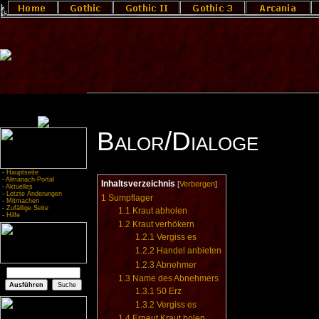
Balor/Dialoge
-
Hauptseite
-
Almanach-Portal
Inhaltsverzeichnis
[
Verbergen
]
-
Aktuelles
-
Letzte Änderungen
1
Sumpflager
-
Mitmachen
-
Zufällige Seite
1.1
Kraut abholen
-
Hilfe
1.2
Kraut verhökern
1.2.1
Vergiss es
1.2.2
Handel anbieten
1.2.3
Abnehmer
1.3
Name des Abnehmers
1.3.1
50 Erz
1.3.2
Vergiss es
1.4
Erneut Kraut holen