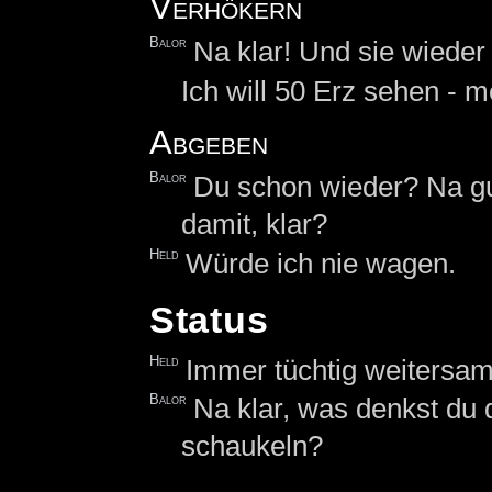
Verhökern
Balor
Na klar! Und sie wiede
Ich will 50 Erz sehen - 
Abgeben
Balor
Du schon wieder? Na g
damit, klar?
Held
Würde ich nie wagen.
Status
Held
Immer tüchtig weitersa
Balor
Na klar, was denkst du 
schaukeln?