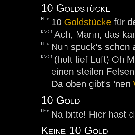
10 Goldstücke
Held
10
Goldstücke
für d
Bandit
Ach, Mann, das kan
Held
Nun spuck's schon 
Bandit
(holt tief Luft) Oh
einen steilen Felsen
Da oben gibt's 'nen
10 Gold
Held
Na bitte! Hier hast 
Keine 10 Gold