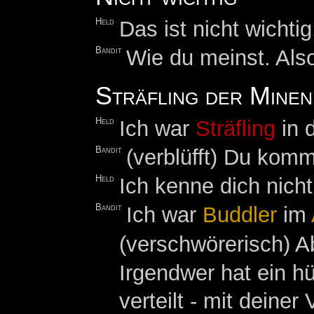
Held
Das ist nicht wichtig
Bandit
Wie du meinst. Also
Sträfling der Minen
Held
Ich war
Sträfling
in 
Bandit
(verblüfft) Du kom
Held
Ich kenne dich nicht 
Bandit
Ich war
Buddler
im
(verschwörerisch) Ab
Irgendwer hat ein 
verteilt - mit deiner