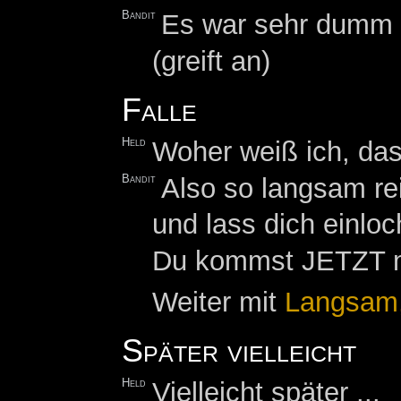
Bandit
Es war sehr dumm vo
(greift an)
Falle
Held
Woher weiß ich, dass
Bandit
Also so langsam rei
und lass dich einloc
Du kommst JETZT mit
Weiter mit
Langsam
Später vielleicht
Held
Vielleicht später ...