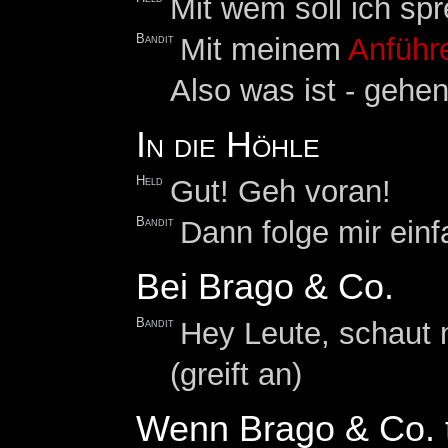
Mit wem soll ich sp
Bandit
Mit meinem
Anführ
Also was ist - gehen
In die Höhle
Held
Gut! Geh voran!
Bandit
Dann folge mir einfa
Bei Brago & Co.
Bandit
Hey Leute, schaut m
(greift an)
Wenn Brago & Co. t