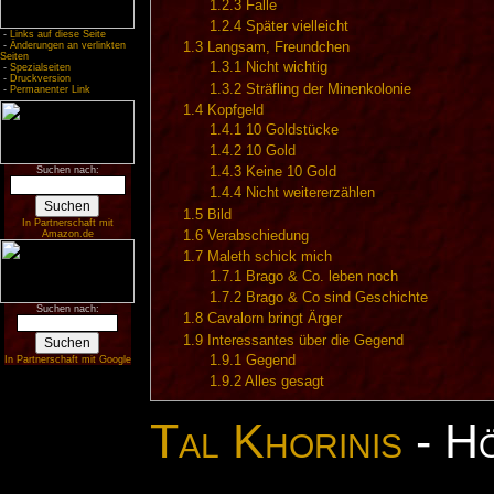
1.2.3
Falle
1.2.4
Später vielleicht
-
Links auf diese Seite
1.3
Langsam, Freundchen
-
Änderungen an verlinkten
Seiten
1.3.1
Nicht wichtig
-
Spezialseiten
-
Druckversion
1.3.2
Sträfling der Minenkolonie
-
Permanenter Link
1.4
Kopfgeld
1.4.1
10 Goldstücke
1.4.2
10 Gold
1.4.3
Keine 10 Gold
Suchen nach:
1.4.4
Nicht weitererzählen
1.5
Bild
In Partnerschaft mit
1.6
Verabschiedung
Amazon.de
1.7
Maleth schick mich
1.7.1
Brago & Co. leben noch
1.7.2
Brago & Co sind Geschichte
Suchen nach:
1.8
Cavalorn bringt Ärger
1.9
Interessantes über die Gegend
1.9.1
Gegend
In Partnerschaft mit Google
1.9.2
Alles gesagt
Tal Khorinis
- Hö