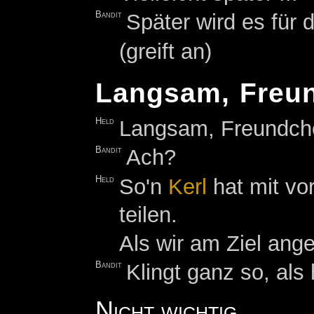
Bandit
Später wird es für
(greift an)
Langsam, Freu
Held
Langsam, Freundchen
Bandit
Ach?
Held
So'n
Kerl
hat mit vo
teilen.
Als wir am Ziel an
Bandit
Klingt ganz so, als
Nicht wichtig