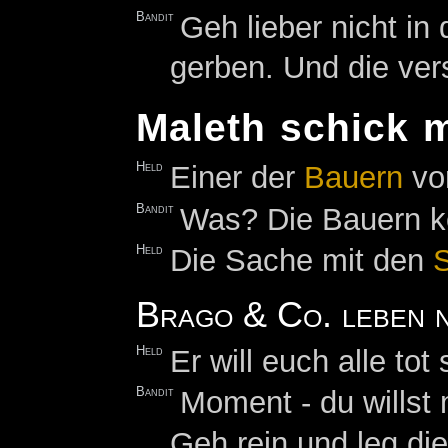
Bandit
Geh lieber nicht in
gerben. Und die ve
Maleth schick 
Held
Einer der
Bauern
vor
Bandit
Was? Die Bauern k
Held
Die Sache mit den
Brago & Co. leben 
Held
Er will euch alle tot 
Bandit
Moment - du willst 
Geh rein und leg d