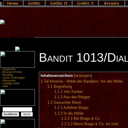
Bandit 1013/Dia
-
Hauptseite
-
Almanach-Portal
-
Aktuelles
Inhaltsverzeichnis
[
Verbergen
]
-
Letzte Änderungen
-
Mitmachen
1
Tal Khorinis - Höhle der Banditen: Vor der Höhle
-
Zufällige Seite
1.1
Begrüßung
-
Hilfe
1.1.1
Von Xardas
1.1.2
Aus den Bergen
1.2
Gesuchter Mann
1.2.1
Anführer Brago
1.2.2
In die Höhle
1.2.2.1
Bei Brago & Co.
1.2.2.2
Wenn Brago & Co. tot sind