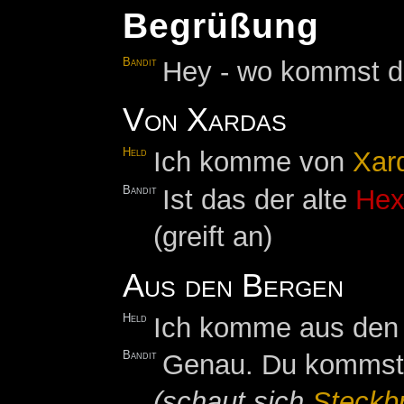
Begrüßung
Bandit
Hey - wo kommst d
Von Xardas
Held
Ich komme von
Xar
Bandit
Ist das der alte
Hex
(greift an)
Aus den Bergen
Held
Ich komme aus den
Bandit
Genau. Du kommst a
(schaut sich
Steckbr