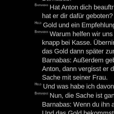
Barnabas
Hat Anton dich beauft
hat er dir dafür geboten
Held
Gold und ein Empfehlun
Barnabas
Warum helfen wir uns n
knapp bei Kasse. Überni
das Gold dann später zu
Barnabas: Außerdem geb
Anton, dann vergisst er 
Sache mit seiner Frau.
Held
Und was habe ich davo
Barnabas
Nun, die Sache ist gan
Barnabas: Wenn du ihn au
Und das Gold bekommst 