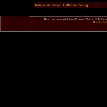
Kategorien
:
Dialog
|
Götterdämmerung
Diese Seite wurde zuletzt am 20. Januar 2024 um 20:43 Uhr g
Über den Got