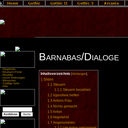
Barnabas/Dialoge
-
Hauptseite
-
Almanach-Portal
Inhaltsverzeichnis
[
Verbergen
]
-
Aktuelles
-
Letzte Änderungen
1
Silden
-
Mitmachen
-
Zufällige Seite
1.1
Steuern
-
Hilfe
1.1.1
Steuern bezahlen
1.2
Irgendwie helfen
1.3
Antons Frau
1.4
Nichts gemacht
1.5
Anton
1.6
Abgelehnt
1.7
Angenommen
1.7.1
Um Anton gekümmert