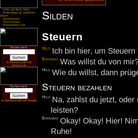
-
Links auf diese Seite
Silden
-
Änderungen an verlinkten
Seiten
-
Spezialseiten
-
Druckversion
-
Permanenter Link
Steuern
Suchen nach:
Held
Ich bin hier, um Steuern
Barnabas
Was willst du von mir
In Partnerschaft mit
Amazon.de
Held
Wie du willst, dann prüge
Steuern bezahlen
Suchen nach:
Held
Na, zahlst du jetzt, ode
In Partnerschaft mit Google
leisten?
Barnabas
Okay! Okay! Hier! N
Ruhe!