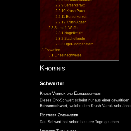
2.2.9
Berserkeraxt
2.2.10
Krush Pach
2.2.11
Berserkerzorn
2.2.12
Krush Agash
2.3
Stumpfe Waffen
2.3.1
Nagelkeule
2.3.2
Stachelkeule
2.3.3
Oger-Morgenstern
3
Erzwaffen
3.1
Einzelnachweise
Khorinis
Schwerter
Krush Varrok und Echsenschwert
Dieses Ork-Schwert scheint nur aus einer gewaltigen 
Echsenschwert
, welche dem Krush Varrok sehr ähnli
Rostiger Zweihänder
Das Schwert hat schon bessere Tage gesehen.
Leichter Zweihänder