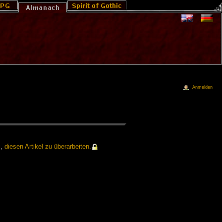
Anmelden
i,
die­sen Ar­ti­kel zu über­ar­bei­ten.