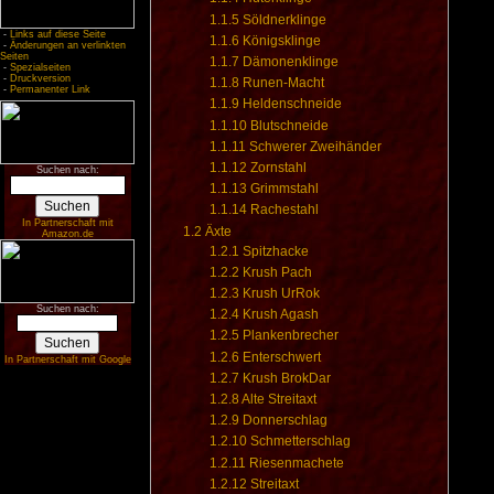
1.1.5
Söldnerklinge
-
Links auf diese Seite
1.1.6
Königsklinge
-
Änderungen an verlinkten
Seiten
1.1.7
Dämonenklinge
-
Spezialseiten
-
Druckversion
1.1.8
Runen-Macht
-
Permanenter Link
1.1.9
Heldenschneide
1.1.10
Blutschneide
1.1.11
Schwerer Zweihänder
1.1.12
Zornstahl
Suchen nach:
1.1.13
Grimmstahl
1.1.14
Rachestahl
In Partnerschaft mit
1.2
Äxte
Amazon.de
1.2.1
Spitzhacke
1.2.2
Krush Pach
1.2.3
Krush UrRok
Suchen nach:
1.2.4
Krush Agash
1.2.5
Plankenbrecher
1.2.6
Enterschwert
In Partnerschaft mit Google
1.2.7
Krush BrokDar
1.2.8
Alte Streitaxt
1.2.9
Donnerschlag
1.2.10
Schmetterschlag
1.2.11
Riesenmachete
1.2.12
Streitaxt