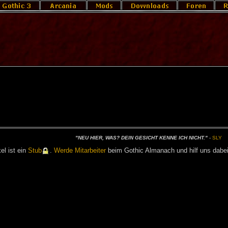
"NEU HIER, WAS? DEIN GE­SICHT KEN­NE ICH NICHT."
-
SLY
­kel ist ein
Stub
.
Wer­de Mit­ar­bei­ter
beim Go­t­hic Al­ma­nach und hilf uns da­be