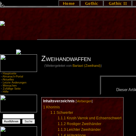
Zweihandwaffen
(Weitergeleitet von
Bartaxt (Zweihand)
)
-
Hauptseite
-
Almanach-Portal
-
Aktuelles
-
Letzte Änderungen
-
Mitmachen
-
Zufällige Seite
Die­ser Ar­ti
-
Hilfe
Inhaltsverzeichnis
[
Verbergen
]
1
Khorinis
1.1
Schwerter
1.1.1
Krush Varrok und Echsenschwert
1.1.2
Rostiger Zweihänder
1.1.3
Leichter Zweihänder
1.1.4
Hüterklinge