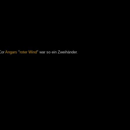
Cor
Angars
"
roter Wind
" war so ein Zweihänder.