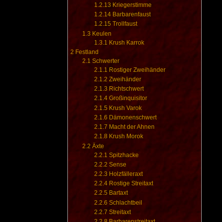
1.2.13
Kriegerstimme
1.2.14
Barbarenfaust
1.2.15
Trollfaust
1.3
Keulen
1.3.1
Krush Karrok
2
Festland
2.1
Schwerter
2.1.1
Rostiger Zweihänder
2.1.2
Zweihänder
2.1.3
Richtschwert
2.1.4
Großinquisitor
2.1.5
Krush Varok
2.1.6
Dämonenschwert
2.1.7
Macht der Ahnen
2.1.8
Krush Morok
2.2
Äxte
2.2.1
Spitzhacke
2.2.2
Sense
2.2.3
Holzfälleraxt
2.2.4
Rostige Streitaxt
2.2.5
Bartaxt
2.2.6
Schlachtbeil
2.2.7
Streitaxt
2.2.8
Barbarenstreitaxt