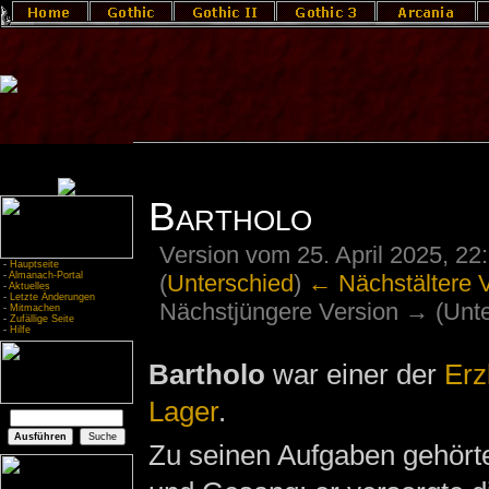
Bartholo
Version vom 25. April 2025, 2
-
Hauptseite
(
Unterschied
)
← Nächstältere 
-
Almanach-Portal
-
Aktuelles
-
Letzte Änderungen
Nächstjüngere Version → (Unte
-
Mitmachen
-
Zufällige Seite
-
Hilfe
Bartholo
war einer der
Erz
Lager
.
Zu seinen Aufgaben gehört