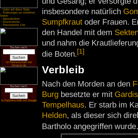
und Gesang; er versorgte 
insbesondere natürlich
Go
-
Links auf diese Seite
-
Änderungen an verlinkten
Seiten
-
Spezialseiten
Sumpfkraut
oder Frauen. Er
-
Druckversion
-
Permanenter Link
den Handel mit dem
Sekten
und nahm die Krautlieferun
Suchen nach:
[1]
die Boten.
In Partnerschaft mit
Amazon.de
Verbleib
Nach den Morden an den
F
Suchen nach:
Burg
besetzte er mit
Gardis
In Partnerschaft mit Google
Tempelhaus
. Er starb im 
Helden
, als dieser sich di
Bartholo angegriffen wurde