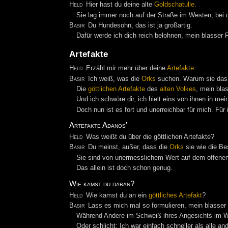
Held
Hier hast du deine alte
Goldschatulle
.
Sie lag immer noch auf der Straße im Westen, bei
Basir
Du Hundesohn, das ist ja großartig.
Dafür werde ich dich reich belohnen, mein blasser 
Artefakte
Held
Erzähl mir mehr über deine
Artefakte
.
Basir
Ich weiß, was die
Orks
suchen. Warum sie da
Die
göttlichen Artefakte
des
alten Volkes
, mein bla
Und ich schwöre dir, ich hielt eins von ihnen in me
Doch nun ist es fort und unerreichbar für mich. Für
Artefakte Adanos'
Held
Was weißt du über die göttlichen Artefakte?
Basir
Du meinst, außer, dass die
Orks
sie wie die B
Sie sind von unermesslichem Wert auf dem offenen
Das allein ist doch schon genug.
Wie kamst du daran?
Held
Wie kamst du an ein
göttliches Artefakt
?
Basir
Lass es mich mal so formulieren, mein blasser 
Während Andere im Schweiß ihres Angesichts im W
Oder schlicht: Ich war einfach schneller als alle an