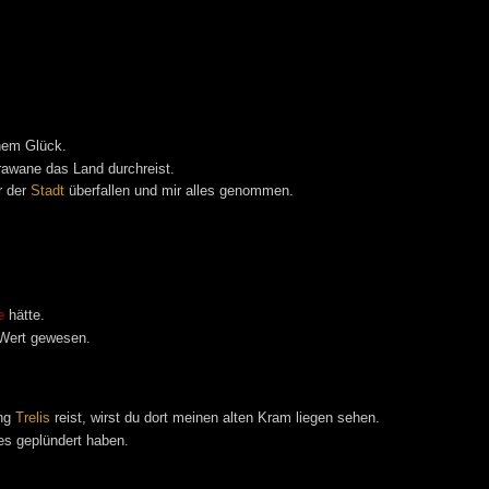
nem Glück.
awane das Land durchreist.
r der
Stadt
überfallen und mir alles genommen.
e
hätte.
 Wert gewesen.
ng
Trelis
reist, wirst du dort meinen alten Kram liegen sehen.
es geplündert haben.