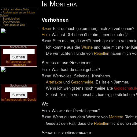
In Montera
-
Links auf diese Seite
-
Änderungen an verlinkten
Seiten
Verhöhnen
-
Spezialseiten
-
Druckversion
-
Permanenter Link
Basir
Bist du auch gekommen, mich zu verhöhnen?
Held
Was ist DIR denn über die Leber gelaufen?
Basir
Sieh mal an, du weißt noch gar nichts von mei
Ich komme aus der
Wüste
und habe mit meiner Kar
Suchen nach:
Die verfluchten Hunde von
Rebellen
haben mich vo
In Partnerschaft mit
Artefakte und Geschmeide
Amazon.de
Held
Was hast du dabei gehabt?
Basir
Wertvolles. Seltenes. Kostbares.
Artefakte
und
Geschmeide
. Es ist ein Jammer.
Suchen nach:
Wenn ich wenigstens noch meine alte
Goldschatull
Sie ist für mich von unschätzbarem, persönlichem
In Partnerschaft mit Google
Wo
Held
Wo war der Überfall genau?
Basir
Wenn du aus dem Westtor von
Montera
Richtu
Gesetzt den Fall, dass die
Rebellen
nicht schon all
Schatulle zurückgebracht