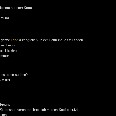
 deinem anderen Kram.
Freund.
s ganze
Land
durchgraben, in der Hoffnung, es zu finden.
sser Freund.
inen Händen.
 immer.
esessenen suchen?
 Markt.
Freund...
üstensand verenden, habe ich meinen Kopf benutzt.
deren.