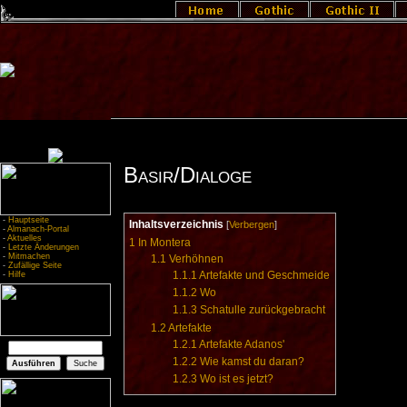
Basir/Dialoge
-
Hauptseite
Inhaltsverzeichnis
[
Verbergen
]
-
Almanach-Portal
-
Aktuelles
1
In Montera
-
Letzte Änderungen
-
Mitmachen
1.1
Verhöhnen
-
Zufällige Seite
1.1.1
Artefakte und Geschmeide
-
Hilfe
1.1.2
Wo
1.1.3
Schatulle zurückgebracht
1.2
Artefakte
1.2.1
Artefakte Adanos'
1.2.2
Wie kamst du daran?
1.2.3
Wo ist es jetzt?