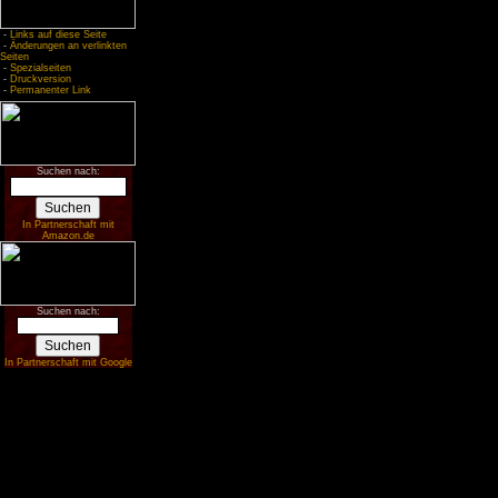
-
Links auf diese Seite
-
Änderungen an verlinkten
Seiten
-
Spezialseiten
-
Druckversion
-
Permanenter Link
Suchen nach:
In Partnerschaft mit
Amazon.de
Suchen nach:
In Partnerschaft mit Google