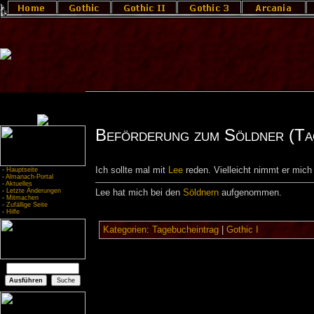
Beförderung zum Söldner (Ta
Ich sollte mal mit
Lee
reden. Vielleicht nimmt er mich
-
Hauptseite
-
Almanach-Portal
-
Aktuelles
-
Letzte Änderungen
Lee hat mich bei den
Söldnern
aufgenommen.
-
Mitmachen
-
Zufällige Seite
-
Hilfe
Kategorien
:
Tagebucheintrag
|
Gothic I