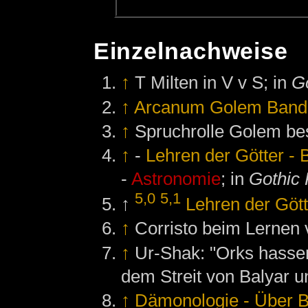
Einzelnachweise
↑
T Milten in V v S; in
G
↑
Arcanum Golem Band
↑
Spruchrolle Golem be
↑
-
Lehren der Götter - 
-
Astronomie
; in
Gothic
5,0
5,1
↑
Lehren der Gött
↑
Corristo beim Lernen 
↑
Ur-Shak: "Orks hassen
dem Streit von Balyar u
↑
Dämonologie - Über B