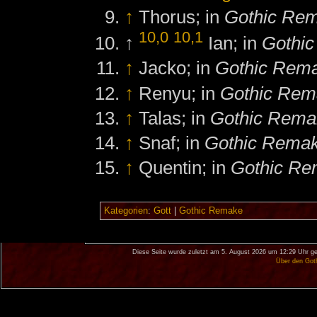
↑
Thorus; in
Gothic Re
10,0
10,1
↑
Ian; in
Gothi
↑
Jacko; in
Gothic Rem
↑
Renyu; in
Gothic Rem
↑
Talas; in
Gothic Rema
↑
Snaf; in
Gothic Rema
↑
Quentin; in
Gothic R
Kategorien
:
Gott
|
Gothic Remake
Diese Seite wurde zuletzt am 5. August 2026 um 12:29 Uhr ge
Über den Got