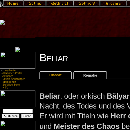
Beliar
-
Hauptseite
-
Almanach-Portal
Classic
Remake
-
Aktuelles
-
Letzte Änderungen
-
Mitmachen
-
Zufällige Seite
-
Hilfe
Beliar
, oder orkisch
Bâlyar
Nacht, des Todes und des Ve
Er wird mit Titeln wie
Herr 
und
Meister des Chaos
be