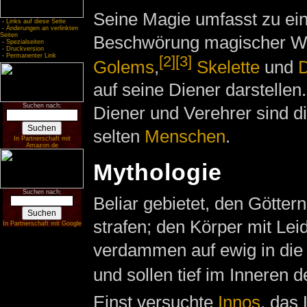
Seine Magie umfasst zu ein
-
Links auf diese Seite
-
Änderungen an verlinkten
Seiten
Beschwörung magischer W
-
Spezialseiten
-
Druckversion
-
Permanenter Link
[2]
[3]
Golems
,
Skelette
und
auf seine Diener darstellen
Suchen nach:
Diener und Verehrer sind d
selten
Menschen
.
In Partnerschaft mit
Amazon.de
Mythologie
Suchen nach:
Beliar gebietet, den Göttern
strafen; den Körper mit Le
In Partnerschaft mit Google
verdammen auf ewig in die 
und sollen tief im Inneren 
Einst versuchte
Innos
, das 