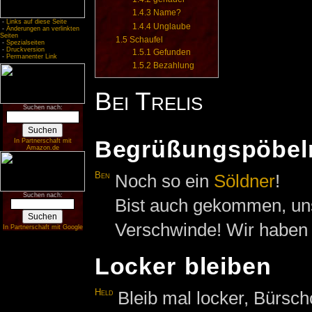
1.4.3
Name?
-
Links auf diese Seite
1.4.4
Unglaube
-
Änderungen an verlinkten
Seiten
1.5
Schaufel
-
Spezialseiten
-
Druckversion
1.5.1
Gefunden
-
Permanenter Link
1.5.2
Bezahlung
Bei Trelis
Suchen nach:
Begrüßungspöbel
In Partnerschaft mit
Amazon.de
Ben
Noch so ein
Söldner
!
Suchen nach:
Bist auch gekommen, un
Verschwinde! Wir haben 
In Partnerschaft mit Google
Locker bleiben
Held
Bleib mal locker, Bürsc