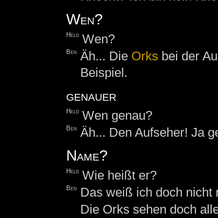
Wen?
Held
Wen?
Ben
Äh... Die
Orks
bei der A
Beispiel.
genauer
Held
Wen genau?
Ben
Äh... Den Aufseher! Ja g
Name?
Held
Wie heißt er?
Ben
Das weiß ich doch nicht
Die Orks sehen doch alle