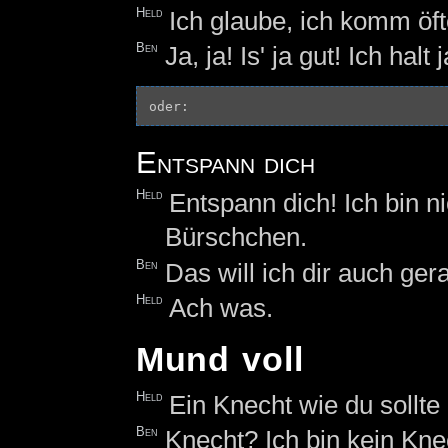
Held
Ich glaube, ich komm öft
Ben
Ja, ja! Is' ja gut! Ich hal
Entspann dich
Held
Entspann dich! Ich bin 
Bürschchen.
Ben
Das will ich dir auch ger
Held
Ach was.
Mund voll
Held
Ein Knecht wie du sollt
Ben
Knecht? Ich bin kein Kne