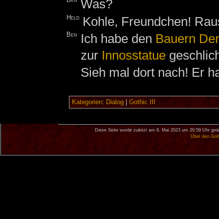
Ben
Was?
Held
Kohle, Freundchen! Rau
Ben
Ich habe den
Bauern
De
zur
Innosstatue
geschlich
Sieh mal dort nach! Er h
Kategorien
:
Dialog
|
Gothic III
Diese Seite wurde zuletzt am 8. Mai 2023 um 20:59 Uhr geä
Über den Got