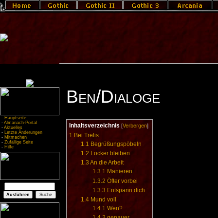
Ben/Dialoge
-
Hauptseite
-
Almanach-Portal
Inhaltsverzeichnis
[
Verbergen
]
-
Aktuelles
-
Letzte Änderungen
1
Bei Trelis
-
Mitmachen
-
Zufällige Seite
1.1
Begrüßungspöbeln
-
Hilfe
1.2
Locker bleiben
1.3
An die Arbeit
1.3.1
Manieren
1.3.2
Öfter vorbei
1.3.3
Entspann dich
1.4
Mund voll
1.4.1
Wen?
1.4.2
genauer