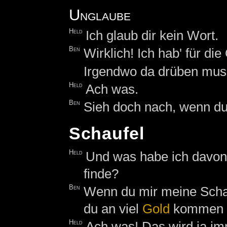
Unglaube
Held
Ich glaub dir kein Wort.
Ben
Wirklich! Ich hab' für di
Irgendwo da drüben muss
Held
Ach was.
Ben
Sieh doch nach, wenn du 
Schaufel
Held
Und was habe ich davon
finde?
Ben
Wenn du mir meine Schauf
du an viel
Gold
kommen k
Held
Ach was! Das wird ja im