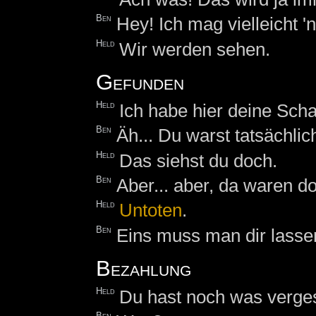
Ben
Hey! Ich mag vielleicht 'n
Held
Wir werden sehen.
Gefunden
Held
Ich habe hier deine Scha
Ben
Äh... Du warst tatsächli
Held
Das siehst du doch.
Ben
Aber... aber, da waren do
Held
Untoten
.
Ben
Eins muss man dir lassen
Bezahlung
Held
Du hast noch was verge